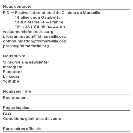
2024
2022
2020
2018
Nous contacter
FID — Festival International de Cinéma de Marseille
14 allée Léon Gambetta
RECHERCHE
13001 Marseille — France
Tél
:
+33 (0)4 95 04 44 90
welcome@fidmarseille.org
programmation@fidmarseille.org
communication@fidmarseille.org
presse@fidmarseille.org
Nous suivre
S’inscrire à la newsletter
Instagram
Facebook
Linkedin
Youtube
Nous rejoindre
Recrutement
Pages légales
FAQ
Conditions générales de vente
Partenaires officiels