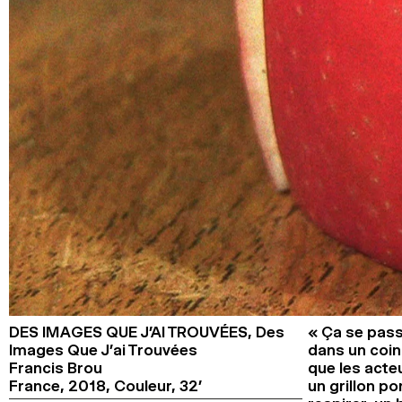
DES IMAGES QUE J’AI TROUVÉES,
Des
« Ça se passe
Images Que J’ai Trouvées
dans un coin
Francis Brou
que les acte
France,
2018,
Couleur,
32’
un grillon p