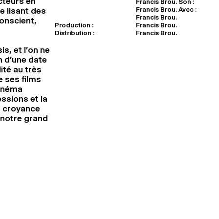
cteurs en
Francis Brou. Son :
Francis Brou. Avec :
 lisant des
Francis Brou.
conscient,
Production :
Francis Brou.
Distribution :
Francis Brou.
s, et l’on ne
n d’une date
té au très
 ses films
cinéma
essions et la
a croyance
 notre grand