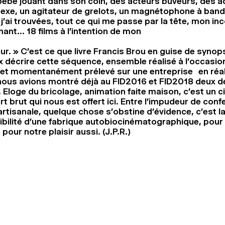
 bébé jouant dans son coin, des acteurs buveurs, des a
xe, un agitateur de grelots, un magnétophone à bande
j’ai trouvées, tout ce qui me passe par la tête, mon in
ant… 18 films à l’intention de mon
ur. » C’est ce que livre Francis Brou en guise de synopsi
x décrire cette séquence, ensemble réalisé à l’occasio
 et momentanément prélevé sur une entreprise en réali
nous avions montré déjà au FID2016 et FID2018 deux de
 Eloge du bricolage, animation faite maison, c’est un 
rt brut qui nous est offert ici. Entre l’impudeur de conf
artisanale, quelque chose s’obstine d’évidence, c’est l
ibilité d’une fabrique autobiocinématographique, pour
our notre plaisir aussi. (J.P.R.)