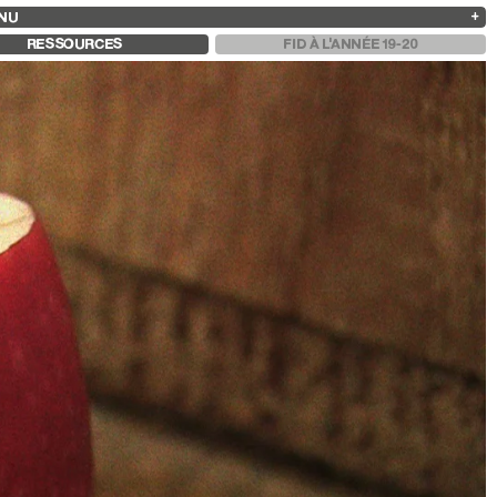
NU
ARCHIVES
RECHERCHE
 13
2025
2023
2021
2019
RESSOURCES
FID À L'ANNÉE 19-20
2024
2022
2020
2018