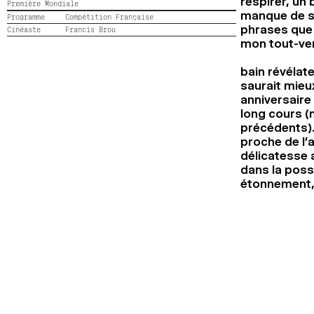
respirer, un
Première Mondiale
manque de se
Programme
Compétition Française
phrases que 
Cinéaste
Francis Brou
mon tout-ven
bain révélate
saurait mieu
anniversaire
long cours (
précédents).
proche de l’a
délicatesse 
dans la poss
étonnement, p