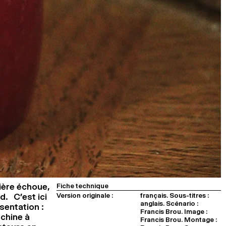
sière échoue,
Fiche technique
Version originale :
français. Sous-titres :
. C’est ici
anglais. Scénario :
sentation :
Francis Brou. Image :
chine à
Francis Brou. Montage :