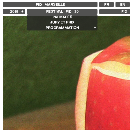
FID MARSEILLE
FR
EN
2019
FESTIVAL FID
30
FID 
PALMARÈS
2025
JURY ET PRIX
2024
PROGRAMMATION
2023
2022
Films en compétition
2021
Compétition Internationale
2020
Compétition Française
2018
Compétition Premier Film
Compétition GNCR
Autres joyaux
Rétrospectives
Rétrospective Bertrand Bonello
Rétrospective Sharon Lockhart
Autres programmes
Séances spéciales
Sentiers expanded
Histoire(s) de Portrait
Cinéma sans recettes
Des marches, démarches
Les Années Scopitones
Les sentiers