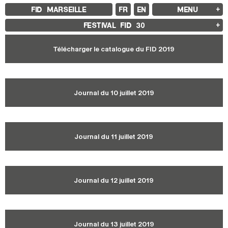
FID MARSEILLE
FR
EN
MENU
FID MARSEILLE
FESTIVAL FID
30
À PROPOS
LE FID À L’ANNÉE
Télécharger le catalogue du FID 2019
ÉDUCATION À L’IMAGE
À L’INTERNATIONAL
LIVRES ET REVUES
LES ENGAGEMENTS
PARTENAIRES FID 37
Journal du 10 juillet 2019
FESTIVAL FID 37
PALMARÈS
PROGRAMMATION
RÉTROSPECTIVE
FOCUS
Journal du 11 juillet 2019
JURY ET PRIX
PROS ET PRESSE
TARIFS
CALENDRIER
Journal du 12 juillet 2019
FID LAB 18
FID CAMPUS 13
ARCHIVES
Journal du 13 juillet 2019
2025
2023
2021
2019