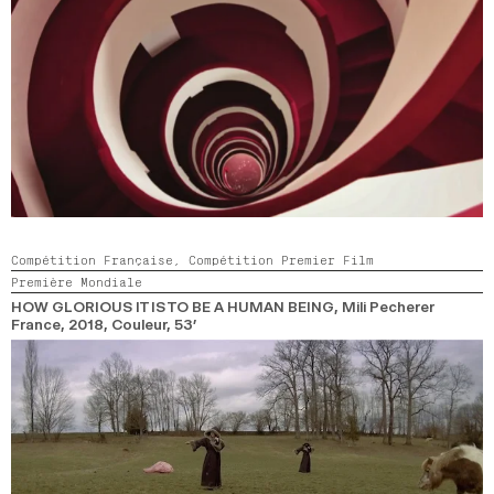
Compétition Française,
Compétition Premier Film
Première Mondiale
HOW GLORIOUS IT IS TO BE A HUMAN BEING
, Mili Pecherer
France,
2018,
Couleur,
53’