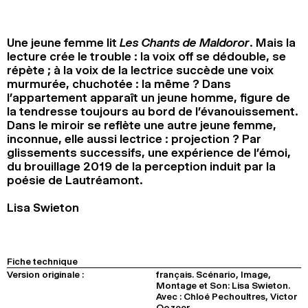
2024
2022
2020
2018
Une jeune femme lit
Les Chants de Maldoror
. Mais la
RECHERCHE
lecture crée le trouble : la voix off se dédouble, se
répète ; à la voix de la lectrice succède une voix
murmurée, chuchotée : la même ? Dans
l’appartement apparaît un jeune homme, figure de
la tendresse toujours au bord de l’évanouissement.
Dans le miroir se reflète une autre jeune femme,
inconnue, elle aussi lectrice : projection ? Par
glissements successifs, une expérience de l’émoi,
du brouillage 2019 de la perception induit par la
poésie de Lautréamont.
Lisa Swieton
Fiche technique
Version originale :
français. Scénario, Image,
Montage et Son: Lisa Swieton.
Avec : Chloé Pechoultres, Victor
Oozeer.