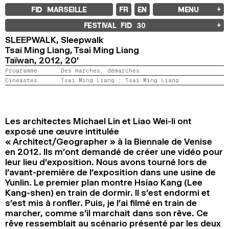
FID MARSEILLE
FR
EN
MENU
FID MARSEILLE
FESTIVAL FID
30
À PROPOS
SLEEPWALK,
Sleepwalk
LE FID À L’ANNÉE
Tsai Ming Liang, Tsai Ming Liang
ÉDUCATION À L’IMAGE
À L’INTERNATIONAL
Taïwan,
2012,
20’
LIVRES ET REVUES
Programme
Des marches, démarches
LES ENGAGEMENTS
Cinéastes
Tsai Ming Liang ;
Tsai Ming Liang
PARTENAIRES FID 37
FESTIVAL FID 37
PALMARÈS
PROGRAMMATION
Les architectes Michael Lin et Liao Wei-li ont
RÉTROSPECTIVE
exposé une œuvre intitulée
FOCUS
« Architect/Geographer » à la Biennale de Venise
JURY ET PRIX
PROS ET PRESSE
en 2012. Ils m’ont demandé de créer une vidéo pour
TARIFS
leur lieu d’exposition. Nous avons tourné lors de
CALENDRIER
l’avant-première de l’exposition dans une usine de
Yunlin. Le premier plan montre Hsiao Kang (Lee
FID LAB 18
Kang-shen) en train de dormir. Il s’est endormi et
FID CAMPUS 13
s’est mis à ronfler. Puis, je l’ai filmé en train de
marcher, comme s’il marchait dans son rêve. Ce
ARCHIVES
rêve ressemblait au scénario présenté par les deux
2025
2023
2021
2019