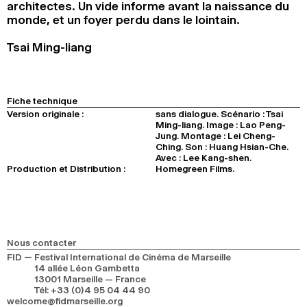
architectes. Un vide informe avant la naissance du
2024
2022
2020
2018
monde, et un foyer perdu dans le lointain.
RECHERCHE
Tsai Ming-liang
Fiche technique
Version originale :
sans dialogue. Scénario : Tsai
Ming-liang. Image : Lao Peng-
Jung. Montage : Lei Cheng-
Ching. Son : Huang Hsian-Che.
Avec : Lee Kang-shen.
Production et Distribution :
Homegreen Films.
Nous contacter
FID — Festival International de Cinéma de Marseille
14 allée Léon Gambetta
13001 Marseille — France
Tél
:
+33 (0)4 95 04 44 90
welcome@fidmarseille.org