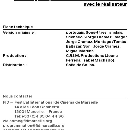
avec le réalisateur
Fiche technique
Version originale :
portugais. Sous-titres : anglais.
Scénario : Jorge Cramez. Image :
Jorge Cramez. Montage : Tomás
Baltazar. Son : Jorge Cramez,
Miguel Martins
Production :
C.R.I.M. Productions (Joana
Ferreira, Isabel Machado).
Distribution :
Sofia de Sousa.
Nous contacter
FID — Festival International de Cinéma de Marseille
14 allée Léon Gambetta
13001 Marseille — France
Tél
:
+33 (0)4 95 04 44 90
welcome@fidmarseille.org
programmation@fidmarseille.org