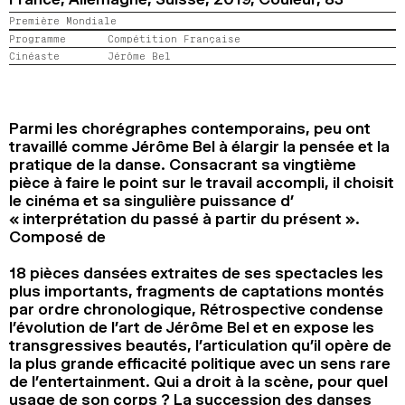
2024
2022
2020
2018
Première Mondiale
Programme
Compétition Française
Cinéaste
Jérôme Bel
RECHERCHE
Parmi les chorégraphes contemporains, peu ont
travaillé comme Jérôme Bel à élargir la pensée et la
pratique de la danse. Consacrant sa vingtième
pièce à faire le point sur le travail accompli, il choisit
le cinéma et sa singulière puissance d’
« interprétation du passé à partir du présent ».
Composé de
18 pièces dansées extraites de ses spectacles les
plus importants, fragments de captations montés
par ordre chronologique, Rétrospective condense
l’évolution de l’art de Jérôme Bel et en expose les
transgressives beautés, l’articulation qu’il opère de
la plus grande efficacité politique avec un sens rare
de l’entertainment. Qui a droit à la scène, pour quel
usage de son corps ? La succession des danses