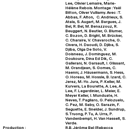
Lee, Olivier Lemaire, Marie-
Hélène Rebois. Montage : Yaël
Bitton, Oliver Vulliamy. Avec : T.
Abbas, F. Alton, C. Andrieux, S.
Atala, S. Augart, M. Bargues, J.
Bel, R. Bel, M. Benazzouz, R.
Beuggert, N. Beutler, G. Blumer,
C. Bozon, D. Bright, M. Brücker,
C. Charaire, V. Chavaroche, G.
Civera, H. Daoudi, D. Djiba, S.
Djiba, Olga De Soto, V.
Doisneau, J. Dominguez, M.
Doukoure, Dina Ed Dik, C.
Gallerani, N. Garsault, I. Glissant,
M. Grandjean, S. Gomes, C.
Haenni, J. Häusermann, S. Hess,
O. Horeau, M. Hossle, B. Izard, C.
Jerez, M.-Yo. Jura, P. Keller, M.
Kurvers, La Bourette, A. Lee, A.
Lee, F. Legardinier, L. Meier, E.
Meyer Keller, I. Munduate, H.
Neves, T. Pagliaro, G. Pelozuelo,
C. Pez, M. Saby, O. Sarazin, F.
Seguette, E. Snelder, J. Sundrup,
S. Truong, P. Tu, A. Urra, P.
Vandenbempt, H. Van Hasselt, S.
Verde.
Production :
R.B. Jérôme Bel (Rebecca