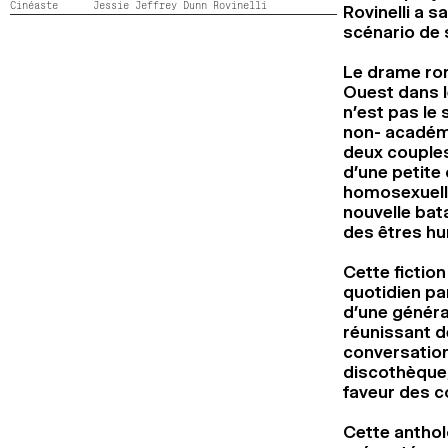
Cinéaste
Jessie Jeffrey Dunn Rovinelli
Rovinelli a s
scénario de 
Le drame rom
Ouest dans l
n’est pas le
non- académi
deux couples
d’une petite 
homosexuelle
nouvelle bata
des êtres hu
Cette fictio
quotidien pa
d’une générat
réunissant 
conversation
discothèque,
faveur des c
Cette antho