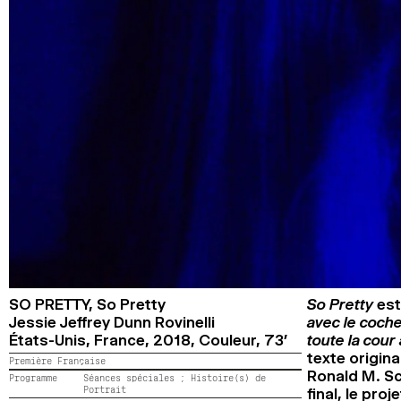
SO PRETTY,
So Pretty
So Pretty
est
Jessie Jeffrey Dunn Rovinelli
avec le cocher
États-Unis, France,
2018,
Couleur,
73’
toute la cour a
texte origin
Première Française
Ronald M. Sch
Programme
Séances spéciales ;
Histoire(s) de
Portrait
final, le pro