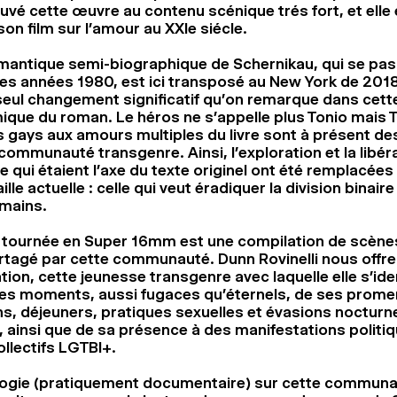
auvé cette œuvre au contenu scénique trés fort, et elle e
son film sur l’amour au XXIe siécle.
antique semi-biographique de Schernikau, qui se passa
es années 1980, est ici transposé au New York de 2018
 seul changement significatif qu’on remarque dans cett
que du roman. Le héros ne s’appelle plus Tonio mais T
 gays aux amours multiples du livre sont à présent 
communauté transgenre. Ainsi, l’exploration et la libér
 qui étaient l’axe du texte originel ont été remplacées
ille actuelle : celle qui veut éradiquer la division binair
mains.
n tournée en Super 16mm est une compilation de scènes
rtagé par cette communauté. Dunn Rovinelli nous offre 
ion, cette jeunesse transgenre avec laquelle elle s’iden
des moments, aussi fugaces qu’éternels, de ses prom
s, déjeuners, pratiques sexuelles et évasions nocturn
 ainsi que de sa présence à des manifestations politi
ollectifs LGTBI+.
logie (pratiquement documentaire) sur cette communa