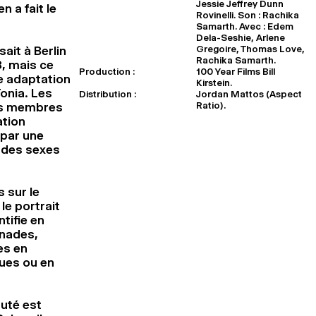
Jessie Jeffrey Dunn
n a fait le
Rovinelli. Son : Rachika
Samarth. Avec : Edem
Dela-Seshie, Arlene
Gregoire, Thomas Love,
it à Berlin
Rachika Samarth.
, mais ce
Production :
100 Year Films Bill
e adaptation
Kirstein.
onia. Les
Distribution :
Jordan Mattos (Aspect
Ratio).
des membres
ation
 par une
e des sexes
 sur le
le portrait
tifie en
enades,
es en
ques ou en
uté est