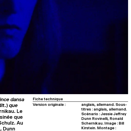
rince dansa
Fiche technique
Version originale :
anglais, allemand. Sous-
lt.)
que
titres : anglais, allemand.
rnikau. Le
Scénario : Jessie Jeffrey
sinée que
Dunn Rovinelli, Ronald
Schulz. Au
Schernikau. Image : Bill
Kirstein. Montage :
d, Dunn