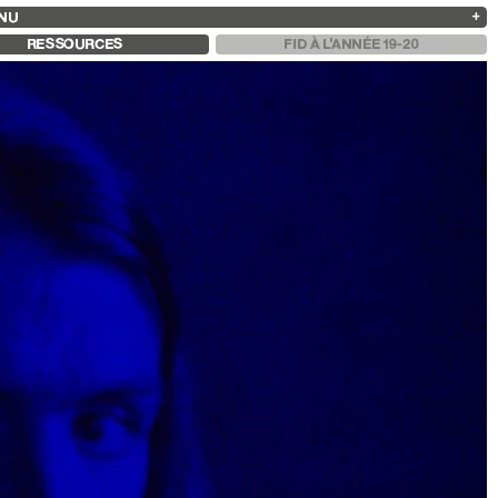
NU
ARCHIVES
RECHERCHE
 13
2025
2023
2021
2019
RESSOURCES
FID À L'ANNÉE 19-20
2024
2022
2020
2018