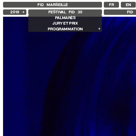
FID MARSEILLE
FR
EN
2019
FESTIVAL FID
30
FID 
PALMARÈS
2025
JURY ET PRIX
2024
PROGRAMMATION
2023
2022
Films en compétition
2021
Compétition Internationale
2020
Compétition Française
2018
Compétition Premier Film
Compétition GNCR
Autres joyaux
Rétrospectives
Rétrospective Bertrand Bonello
Rétrospective Sharon Lockhart
Autres programmes
Séances spéciales
Sentiers expanded
Histoire(s) de Portrait
Cinéma sans recettes
Des marches, démarches
Les Années Scopitones
Les sentiers