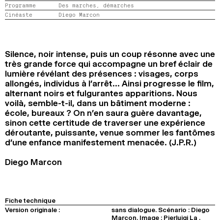
Programme
Des marches, démarches
2024
2022
2020
2018
Cinéaste
Diego Marcon
RECHERCHE
Silence, noir intense, puis un coup résonne avec une
très grande force qui accompagne un bref éclair de
lumière révélant des présences : visages, corps
allongés, individus à l’arrêt… Ainsi progresse le film,
alternant noirs et fulgurantes apparitions. Nous
voilà, semble-t-il, dans un bâtiment moderne :
école, bureaux ? On n’en saura guère davantage,
sinon cette certitude de traverser une expérience
déroutante, puissante, venue sommer les fantômes
d’une enfance manifestement menacée. (J.P.R.)
Diego Marcon
Fiche technique
Version originale :
sans dialogue. Scénario : Diego
Marcon. Image : Pierluigi La .