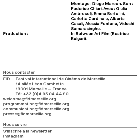
Montage : Diego Marcon. Son :
Federico Chiari. Avec : Giulia
Ambrosoli, Emma Bertolini,
Carlotta Cardinale, Alberta
Casali, Alessia Fontana, Vidushi
Samarasinghe.
Production :
In Between Art Film (Beatrice
Bulgari).
Nous contacter
FID — Festival International de Cinéma de Marseille
14 allée Léon Gambetta
13001 Marseille — France
Tél
:
+33 (0)4 95 04 44 90
welcome@fidmarseille.org
programmation@fidmarseille.org
communication@fidmarseille.org
presse@fidmarseille.org
Nous suivre
S’inscrire à la newsletter
Instagram