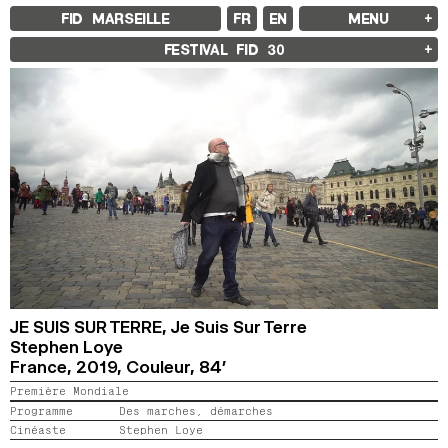
FID MARSEILLE
FR
EN
MENU
FID MARSEILLE
FESTIVAL FID
30
À PROPOS
LE FID À L’ANNÉE
ÉDUCATION À L’IMAGE
À L’INTERNATIONAL
LIVRES ET REVUES
LES ENGAGEMENTS
PARTENAIRES FID 37
FESTIVAL FID 37
PALMARÈS
PROGRAMMATION
RÉTROSPECTIVE
FOCUS
JURY ET PRIX
PROS ET PRESSE
TARIFS
CALENDRIER
JE SUIS SUR TERRE,
Je Suis Sur Terre
Stephen Loye
France,
2019,
Couleur,
84’
FID LAB 18
FID CAMPUS 13
Première Mondiale
Programme
Des marches, démarches
ARCHIVES
Cinéaste
Stephen Loye
2025
2023
2021
2019