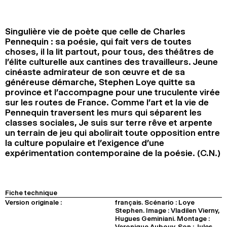
2024
2022
2020
2018
Singulière vie de poète que celle de Charles
RECHERCHE
Pennequin : sa poésie, qui fait vers de toutes
choses, il la lit partout, pour tous, des théâtres de
l’élite culturelle aux cantines des travailleurs. Jeune
cinéaste admirateur de son œuvre et de sa
généreuse démarche, Stephen Loye quitte sa
province et l’accompagne pour une truculente virée
sur les routes de France. Comme l’art et la vie de
Pennequin traversent les murs qui séparent les
classes sociales, Je suis sur terre rêve et arpente
un terrain de jeu qui abolirait toute opposition entre
la culture populaire et l’exigence d’une
expérimentation contemporaine de la poésie. (C.N.)
Fiche technique
Version originale :
français. Scénario : Loye
Stephen. Image : Vladilen Vierny,
Hugues Geminiani. Montage :
Veronique Aubouy. Son : Jules