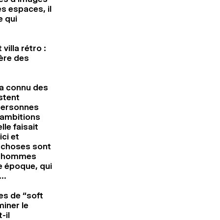
s espaces, il
e qui
illa rétro :
ère des
 a connu des
stent
 personnes
s ambitions
le faisait
ci et
 choses sont
es hommes
te époque, qui
i…
es de “soft
iner le
-il