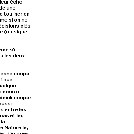
leur écho
ndé une
de tourner en
mme si on ne
écisions clés
re (musique
me s’il
s les deux
s sans coupe
s tous
quelque
e nous a
udnick couper
aussi
s entre les
amas et les
la
 Naturelle,
rés d’images