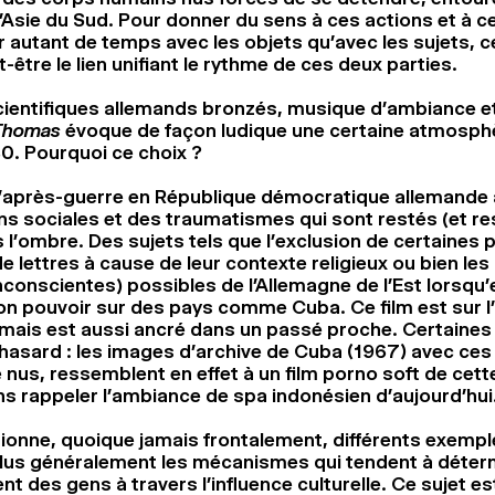
d’Asie du Sud. Pour donner du sens à ces actions et à ce
r autant de temps avec les objets qu’avec les sujets, c
-être le lien unifiant le rythme de ces deux parties.
ientifiques allemands bronzés, musique d’ambiance et v
Thomas
évoque de façon ludique une certaine atmosph
. Pourquoi ce choix ?
d’après-guerre en République démocratique allemande
ns sociales et des traumatismes qui sont restés (et re
 l’ombre. Des sujets tels que l’exclusion de certaines
e lettres à cause de leur contexte religieux ou bien le
nconscientes) possibles de l’Allemagne de l’Est lorsqu’el
n pouvoir sur des pays comme Cuba. Ce film est sur l’i
mais est aussi ancré dans un passé proche. Certaines
 hasard : les images d’archive de Cuba (1967) avec c
é nus, ressemblent en effet à un film porno soft de cet
ns rappeler l’ambiance de spa indonésien d’aujourd’hu
tionne, quoique jamais frontalement, différents exempl
lus généralement les mécanismes qui tendent à déterm
des gens à travers l’influence culturelle. Ce sujet est