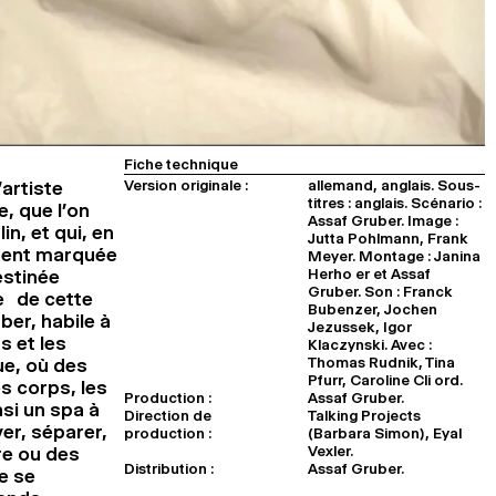
Fiche technique
Version originale :
allemand, anglais. Sous-
’artiste
titres : anglais. Scénario :
, que l’on
Assaf Gruber. Image :
n, et qui, en
Jutta Pohlmann, Frank
ement marquée
Meyer. Montage : Janina
Herho er et Assaf
estinée
Gruber. Son : Franck
e de cette
Bubenzer, Jochen
ber, habile à
Jezussek, Igor
s et les
Klaczynski. Avec :
Thomas Rudnik, Tina
ue, où des
Pfurr, Caroline Cli ord.
es corps, les
Production :
Assaf Gruber.
nsi un spa à
Direction de
Talking Projects
ver, séparer,
production :
(Barbara Simon), Eyal
Vexler.
re ou des
Distribution :
Assaf Gruber.
e se