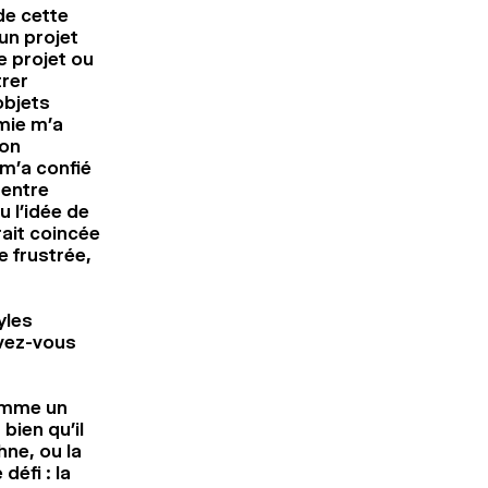
 de cette
un projet
e projet ou
trer
objets
mie m’a
ion
m’a confié
 entre
u l’idée de
rait coincée
e frustrée,
yles
vez-vous
omme un
bien qu’il
hne, ou la
défi : la