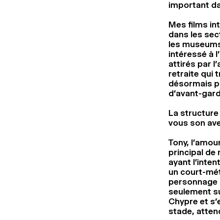
important da
Mes films int
dans les sect
les museums 
intéressé à l
attirés par l
retraite qui 
désormais pa
d’avant-gard
La structure
vous son ave
Tony, l’amour
principal de
ayant l’inten
un court-mét
personnage a
seulement sur
Chypre et s’e
stade, atten