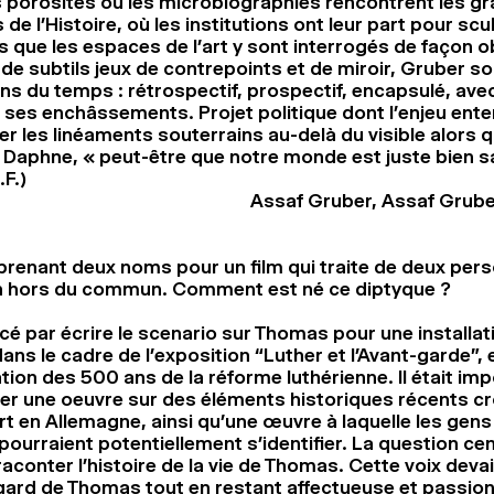
 porosités où les microbiographies rencontrent les g
 l’Histoire, où les institutions ont leur part pour scul
s que les espaces de l’art y sont interrogés de façon o
de subtils jeux de contrepoints et de miroir, Gruber sou
ons du temps : rétrospectif, prospectif, encapsulé, ave
 ses enchâssements. Projet politique dont l’enjeu enten
acer les linéaments souterrains au-delà du visible alor
e Daphne, « peut-être que notre monde est juste bien 
.F.)
Assaf Gruber, Assaf Grub
prenant deux noms pour un film qui traite de deux pers
in hors du commun. Comment est né ce diptyque ?
é par écrire le scenario sur Thomas pour une installat
ns le cadre de l’exposition “Luther et l’Avant-garde”, 
n des 500 ans de la réforme luthérienne. Il était imp
ser une oeuvre sur des éléments historiques récents cr
’art en Allemagne, ainsi qu’une œuvre à laquelle les gens
ourraient potentiellement s’identifier. La question cen
raconter l’histoire de la vie de Thomas. Cette voix devai
’égard de Thomas tout en restant affectueuse et passion