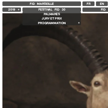
FID MARSEILLE
FR
EN
2019
FESTIVAL FID
30
FID 
PALMARÈS
2025
JURY ET PRIX
2024
PROGRAMMATION
2023
2022
Films en compétition
2021
Compétition Internationale
2020
Compétition Française
2018
Compétition Premier Film
Compétition GNCR
Autres joyaux
Rétrospectives
Rétrospective Bertrand Bonello
Rétrospective Sharon Lockhart
Autres programmes
Séances spéciales
Sentiers expanded
Histoire(s) de Portrait
Cinéma sans recettes
Des marches, démarches
Les Années Scopitones
Les sentiers