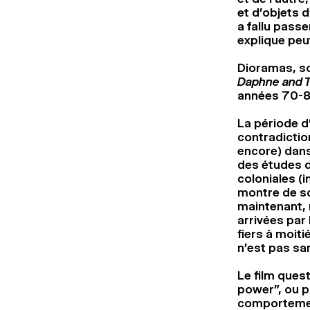
et d’objets 
a fallu passe
explique peut
Dioramas, sc
Daphne and 
années 70-80
La période 
contradictio
encore) dans
des études d
coloniales (i
montre de so
maintenant, 
arrivées par
fiers à moiti
n’est pas sa
Le film ques
power”, ou p
comportement 