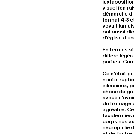
juxtapositio
visuel (en r
démarche dif
format 4:3 e
voyait jamais
ont aussi di
d’église d’u
En termes sty
diffère lég
parties. Com
Ce n’était p
ni interrupti
silencieux, 
chose de gra
avoué n’avoi
du fromage d
agréable. Ce
taxidermies m
corps nus au
nécrophilie 
et de l’autr