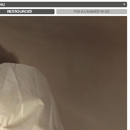
NU
ARCHIVES
RECHERCHE
 13
2025
2023
2021
2019
RESSOURCES
FID À L'ANNÉE 19-20
2024
2022
2020
2018