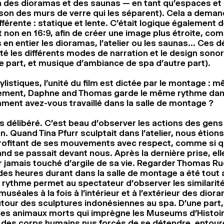
n des dioramas et des saunas — en tant qu’espaces et 
aison des murs de verre qui les séparent). Cela a dema
férente : statique et lente. C’était logique également 
t non en 16:9, afin de créer une image plus étroite, co
 en entier les dioramas, l’atelier ou les saunas… Ces d
cté les différents modes de narration et le design sono
ne part, et musique d’ambiance de spa d’autre part).
listiques, l’unité du film est dictée par le montage : mê
èrement, Daphne and Thomas garde le même rythme dan
ment avez-vous travaillé dans la salle de montage ?
as délibéré. C’est beau d’observer les actions des gen
on. Quand Tina Pfurr sculptait dans l’atelier, nous étion
profitant de ses mouvements avec respect, comme si 
nd se passait devant nous. Après la dernière prise, ell
r jamais touché d’argile de sa vie. Regarder Thomas R
es heures durant dans la salle de montage a été tout 
 rythme permet au spectateur d’observer les similarité
uséales à la fois à l’intérieur et à l’extérieur des dior
tour des sculptures indonésiennes au spa. D’une part, 
des animaux morts qui imprègne les Museums d’Histoire
e, des corps humains nus forcés de se détendre, entou