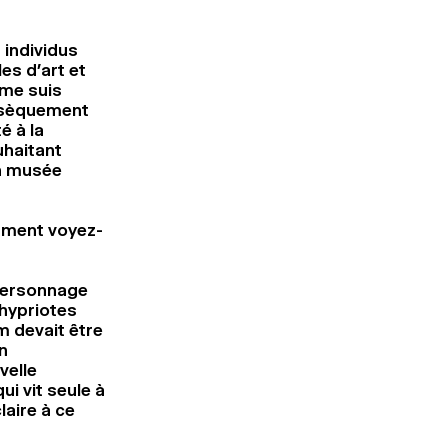
 individus
es d’art et
 me suis
rinsèquement
é à la
uhaitant
un musée
mment voyez-
 personnage
chypriotes
m devait être
n
velle
ui vit seule à
laire à ce