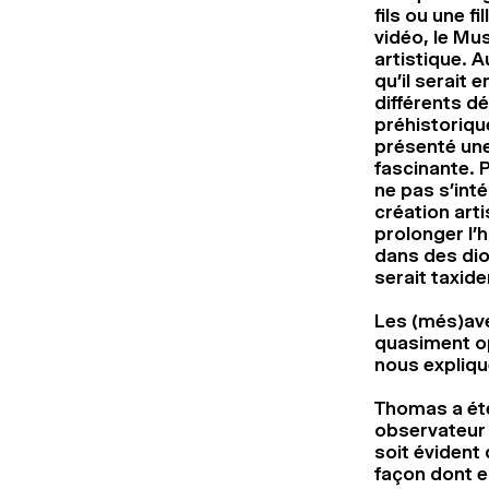
fils ou une f
vidéo, le Mus
artistique. A
qu’il serait 
différents d
préhistoriqu
présenté une
fascinante. 
ne pas s’inté
création arti
prolonger l’
dans des dior
serait taxide
Les (més)av
quasiment op
nous expliqu
Thomas a ét
observateur 
soit évident 
façon dont el