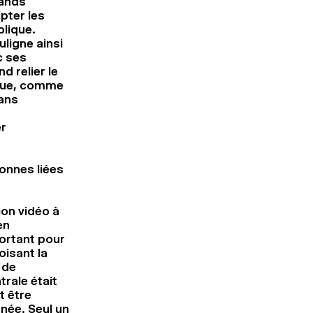
rands
pter les
blique.
ligne ainsi
c ses
d relier le
s que, comme
sans
er
onnes liées
ion vidéo à
en
ortant pour
oisant la
 de
trale était
t être
née. Seul un