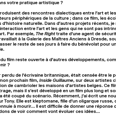
ns votre pratique artistique ?
roduisent des rencontres dialectiques entre l’art et les
eurs périphériques de la culture ; dans ce film, les écol
d’histoire naturelle. Dans d’autres projets récents, je
’interaction entre l’art et les gens qui ne sont pas int
’art. Par exemple,
The Right
traite d’une agent de sécurit
travaillait à la Galerie des Maîtres Anciens à Dresde, so
sser le reste de ses jours à faire du bénévolat pour 
e.
 du film reste ouverte à d’autres développements, co
nir ?
 perdu de l’écrivaine britannique, était censée être le
 mon prochain film,
Inside Guillaume
, sur deux artistes 
tion de cambrioler les maisons d’artistes belges. Ce fil
rage, mais il s’est développé en un film plus long et so
 été coupé du scénario. Récemment, j’ai écrit une nou
 Tony. Elle est kleptomane, fille d’un oligarque russe, q
nnuie à mourir… Il est difficile de donner une réponse c
dons de voir comment vont évoluer ces idées…