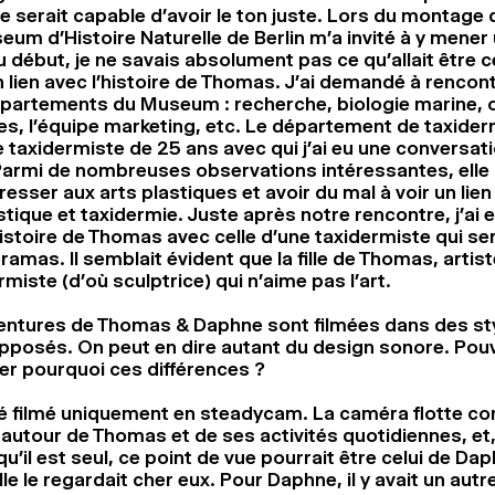
ille serait capable d’avoir le ton juste. Lors du montage
eum d’Histoire Naturelle de Berlin m’a invité à y mener 
u début, je ne savais absolument pas ce qu’allait être c
en lien avec l’histoire de Thomas. J’ai demandé à rencon
épartements du Museum : recherche, biologie marine, 
es, l’équipe marketing, etc. Le département de taxider
 taxidermiste de 25 ans avec qui j’ai eu une conversat
Parmi de nombreuses observations intéressantes, elle 
resser aux arts plastiques et avoir du mal à voir un lien
stique et taxidermie. Juste après notre rencontre, j’ai e
histoire de Thomas avec celle d’une taxidermiste qui se
amas. Il semblait évident que la fille de Thomas, artist
rmiste (d’où sculptrice) qui n’aime pas l’art.
entures de Thomas & Daphne sont filmées dans des st
posés. On peut en dire autant du design sonore. Pou
er pourquoi ces différences ?
é filmé uniquement en steadycam. La caméra flotte c
autour de Thomas et de ses activités quotidiennes, et, 
qu’il est seul, ce point de vue pourrait être celui de Dap
le le regardait cher eux. Pour Daphne, il y avait un autre 