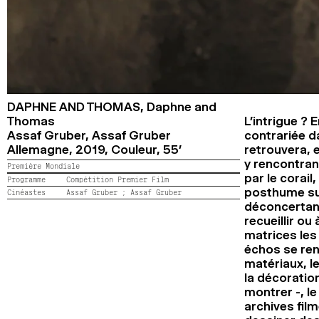
DAPHNE AND THOMAS,
Daphne and
Thomas
L’intrigue ? 
Assaf Gruber, Assaf Gruber
contrariée d
Allemagne,
2019,
Couleur,
55’
retrouvera, e
y rencontran
Première Mondiale
par le corail
Programme
Compétition Premier Film
posthume su
Cinéastes
Assaf Gruber ;
Assaf Gruber
déconcertant
recueillir ou
matrices les
échos se renv
matériaux, le
la décoration
montrer -, l
archives film