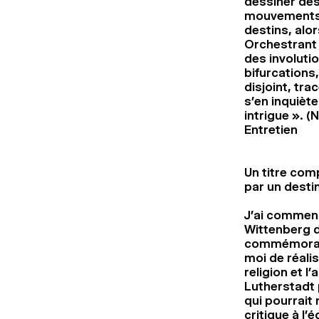
dessiner des
mouvements de
destins, alor
Orchestrant 
des involuti
bifurcations,
disjoint, tr
s’en inquièt
intrigue ». (N
Entretien
Un titre com
par un dest
J’ai commenc
Wittenberg da
commémoratio
moi de réali
religion et l
Lutherstadt p
qui pourrait 
critique à l