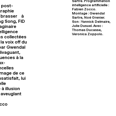
Sartre. Programmation
intelligence artificielle :
 post-
Fabien Zocco.
graphie
Montage : Gwendal
t brasser à
Sartre, Noé Grenier.
ng Song, FID
Son : Yannick Delmaire,
Julie Dusuel. Avec :
aginaire
Thomas Ducasse,
elligence
Veronica Zoppolo.
ns collectées
la voix off du
 par Gwendal
divaguant,
uences à la
ux-
ncelles
’image de ce
atisfait, lui
lle
à illusion
 aveuglant
occo