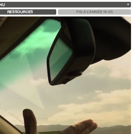
NU
ARCHIVES
RECHERCHE
 13
2025
2023
2021
2019
RESSOURCES
FID À L'ANNÉE 19-20
2024
2022
2020
2018