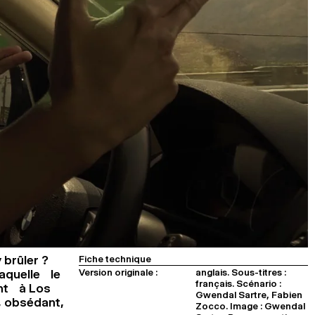
y brûler ?
Fiche technique
Version originale :
anglais. Sous-titres :
laquelle le
français. Scénario :
ant à Los
Gwendal Sartre, Fabien
i, obsédant,
Zocco. Image : Gwendal