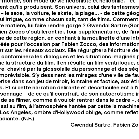
le-monde, son mode de vie hédoniste et héliophile, et
ent qu’ils produisent. Son univers, celui des fantasmes
 le sexe, la voiture, le skate, la plage… - de cette géo
 qui irrigue, comme chacun sait, tant de films. Commen
e matière, lui faire rendre gorge ? Gwendal Sartre (So
en Zocco s’outilleront ici, tour supplémentaire, de l’im
 de cette région, en confiant à la moulinette d’une int
 créée pour l’occasion par Fabien Zocco, des informatio
et sur les réseaux sociaux. Elle régurgitera l’écriture de 
contaminera les dialogues et les situations imaginés
la structure du film. Il en résulte un film ventriloque, 
re, chaviré par la glossolalie du personnage et des séq
prévisible. S’y dessinent les mirages d’une ville de fa
ise dans son jeu de miroir, lointaine et factice, aux éti
. Et si cette narration délirante et désarticulée est à l
rsonnage – de ce qu’il construit, de son autoérotisme ins
de se filmer, comme à vouloir rentrer dans le cadre –, e
si au film, à l’atmosphère hantée par cette la machine 
 Los Angeles, ombre d’Hollywood oblige, comme reflet
radiante. (N.F.)
Gwendal Sartre, Fabien Z