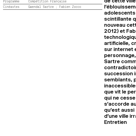
de cette vil
Programme
Compétition Française
l’éblouissem
Cinéastes
Gwendal Sartre ;
Fabien Zocco
adolescents –
scintillante
nouveau cett
2012) et Fabi
technologique
artificielle,
sur internet 
personnage, 
Sartre comme 
contradictoi
succession im
semblants, pr
inaccessibles
que vit le pe
qui ne cesse 
s’accorde aus
qu’est aussi
d’une ville ir
Entretien