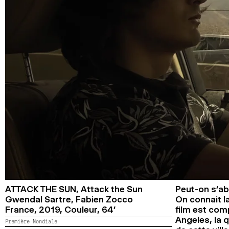
ATTACK THE SUN,
Attack the Sun
Peut-on s’ab
Gwendal Sartre, Fabien Zocco
On connait la
France,
2019,
Couleur,
64’
film est com
Angeles, la q
Première Mondiale