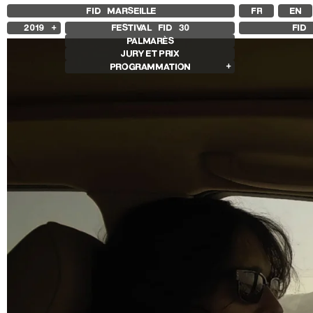
FID MARSEILLE
FR
EN
2019
FESTIVAL FID
30
FID 
PALMARÈS
2025
JURY ET PRIX
2024
PROGRAMMATION
2023
2022
Films en compétition
2021
Compétition Internationale
2020
Compétition Française
2018
Compétition Premier Film
Compétition GNCR
Autres joyaux
Rétrospectives
Rétrospective Bertrand Bonello
Rétrospective Sharon Lockhart
Autres programmes
Séances spéciales
Sentiers expanded
Histoire(s) de Portrait
Cinéma sans recettes
Des marches, démarches
Les Années Scopitones
Les sentiers