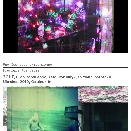
Une Jeunesse Ukrainienne
Première Française
ЗОНҐ
, Elias Parvulesco, Teta Tsybulnyk, Svitlana Pototska
Ukraine,
2019,
Couleur,
9’