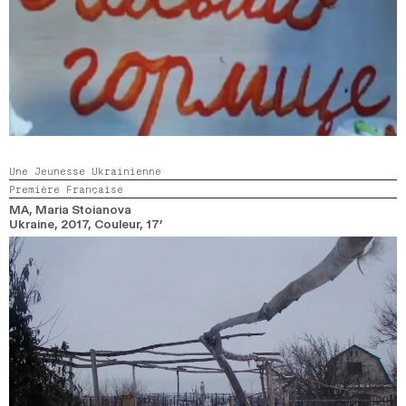
Une Jeunesse Ukrainienne
Première Française
MA
, Maria Stoianova
Ukraine,
2017,
Couleur,
17’