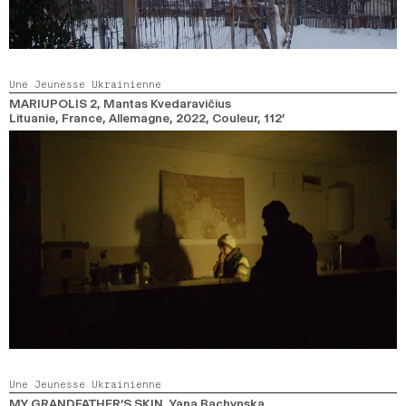
Une Jeunesse Ukrainienne
MARIUPOLIS 2
, Mantas Kvedaravičius
Lituanie, France, Allemagne,
2022,
Couleur,
112’
Une Jeunesse Ukrainienne
MY GRANDFATHER’S SKIN
, Yana Bachynska