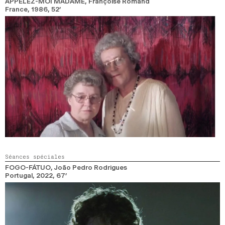
APPELEZ-MOI MADAME
, Françoise Romand
2024
2022
2020
2018
France,
1986,
52’
RECHERCHE
Séances spéciales
FOGO-FÁTUO
, João Pedro Rodrigues
Portugal,
2022,
67’