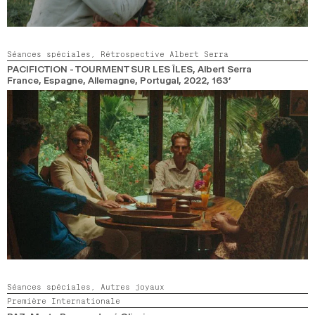
Séances spéciales,
Rétrospective Albert Serra
PACIFICTION - TOURMENT SUR LES ÎLES
, Albert Serra
France, Espagne, Allemagne, Portugal,
2022,
163’
Séances spéciales,
Autres joyaux
Première Internationale