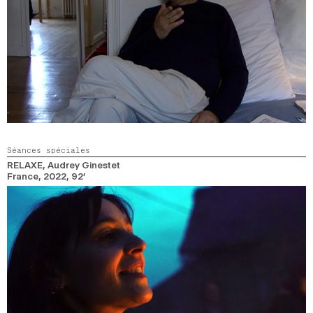
Séances spéciales
RELAXE
, Audrey Ginestet
France,
2022,
92’