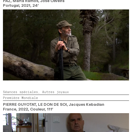
PAZ
, Marta Ramos, José Oliveira
Portugal,
2021,
24’
Séances spéciales,
Autres joyaux
Première Mondiale
PIERRE GUYOTAT, LE DON DE SOI
, Jacques Kebadian
France,
2022,
Couleur,
111’