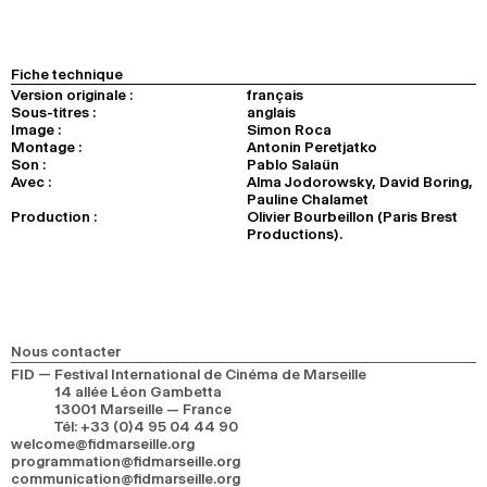
Fiche technique
Version originale :
français
Sous-titres :
anglais
Image :
Simon Roca
Montage :
Antonin Peretjatko
Son :
Pablo Salaün
Avec :
Alma Jodorowsky, David Boring,
Pauline Chalamet
Production :
Olivier Bourbeillon (Paris Brest
Productions).
Nous contacter
FID — Festival International de Cinéma de Marseille
14 allée Léon Gambetta
13001 Marseille — France
Tél
:
+33 (0)4 95 04 44 90
welcome@fidmarseille.org
programmation@fidmarseille.org
communication@fidmarseille.org