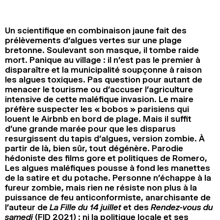
2024
2022
2020
2018
Un scientifique en combinaison jaune fait des
RECHERCHE
prélèvements d’algues vertes sur une plage
bretonne. Soulevant son masque, il tombe raide
mort. Panique au village : il n’est pas le premier à
disparaître et la municipalité soupçonne à raison
les algues toxiques. Pas question pour autant de
menacer le tourisme ou d’accuser l’agriculture
intensive de cette maléfique invasion. Le maire
préfère suspecter les « bobos » parisiens qui
louent le Airbnb en bord de plage. Mais il suffit
d’une grande marée pour que les disparus
resurgissent du tapis d’algues, version zombie. À
partir de là, bien sûr, tout dégénère. Parodie
hédoniste des films gore et politiques de Romero,
Les algues maléfiques pousse à fond les manettes
de la satire et du potache. Personne n’échappe à la
fureur zombie, mais rien ne résiste non plus à la
puissance de feu anticonformiste, anarchisante de
l’auteur de
La Fille du 14 juillet
et des
Rendez-vous du
samedi
(FID 2021) : ni la politique locale et ses