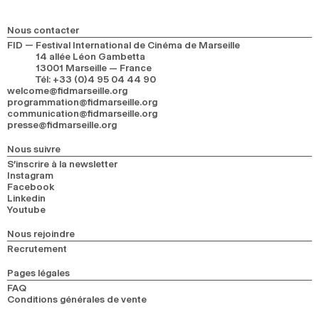
2024
2022
2020
2018
Nous contacter
RECHERCHE
FID — Festival International de Cinéma de Marseille
14 allée Léon Gambetta
13001 Marseille — France
Tél
:
+33 (0)4 95 04 44 90
welcome@fidmarseille.org
programmation@fidmarseille.org
communication@fidmarseille.org
presse@fidmarseille.org
Nous suivre
S’inscrire à la newsletter
Instagram
Facebook
Linkedin
Youtube
Nous rejoindre
Recrutement
Pages légales
FAQ
Conditions générales de vente