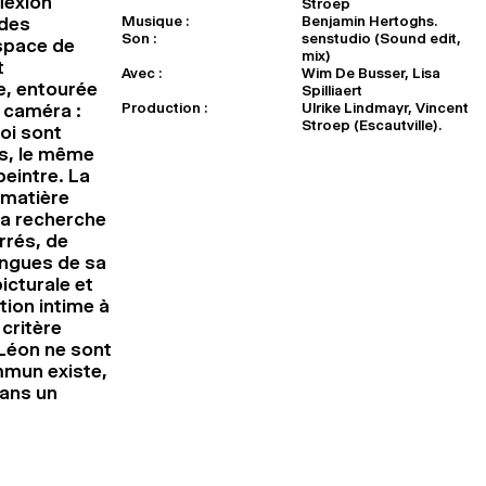
lexion
Stroep
Musique :
Benjamin Hertoghs.
 des
Son :
senstudio (Sound edit,
espace de
mix)
t
Avec :
Wim De Busser, Lisa
, entourée
Spilliaert
Production :
Ulrike Lindmayr, Vincent
 caméra :
Stroep (Escautville).
oi sont
s, le même
peintre. La
 matière
sa recherche
rrés, de
ongues de sa
icturale et
ion intime à
critère
Léon ne sont
ommun existe,
dans un