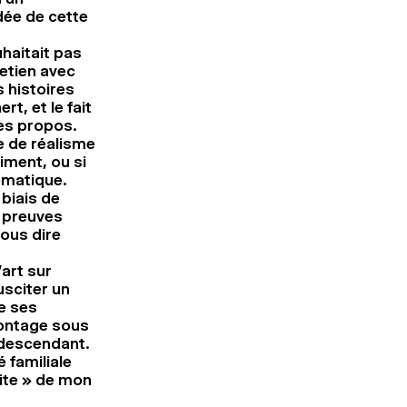
dée de cette
haitait pas
retien avec
s histoires
rt, et le fait
ses propos.
e de réalisme
iment, ou si
tomatique.
 biais de
s preuves
nous dire
’art sur
usciter un
se ses
ontage sous
u descendant.
 familiale
uite » de mon