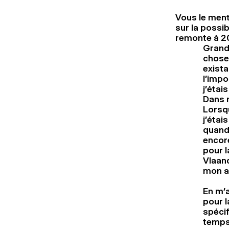
Vous le ment
sur la possib
remonte à 20
Grandi
chose 
exista
l’impo
j’étai
Dans n
Lorsq
j’étai
quand 
encore
pour l
Vlaan
mon a
En m’a
pour l
spéci
temps 