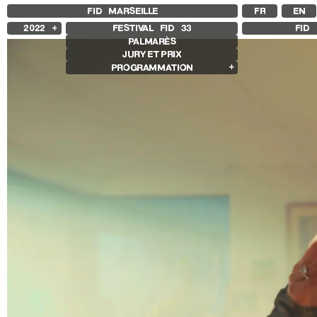
FID MARSEILLE
FR
EN
2022
FESTIVAL FID
33
FID 
PALMARÈS
2025
JURY ET PRIX
2024
PROGRAMMATION
2023
2021
Films en compétition
2020
Compétition Internationale
2019
Compétition Française
2018
Compétition Premier Film
Compétition Flash
Compétition Ciné+
Compétition GNCR
Compétition Cnap
Autres joyaux
Rétrospectives
Rétrospective Mathieu Amalric
Rétrospective Albert Serra
Une Jeunesse Ukrainienne
Autres programmes
Séances spéciales
Sentiers expanded
Films d’ouverture / de clôture