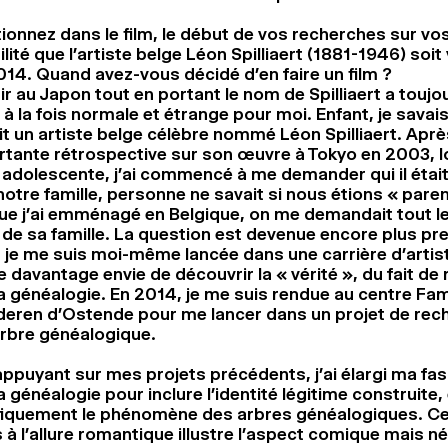
ionnez dans le film, le début de vos recherches sur vos
ilité que l’artiste belge Léon Spilliaert (1881-1946) soit 
14. Quand avez-vous décidé d’en faire un film ?
r au Japon tout en portant le nom de Spilliaert a toujo
à la fois normale et étrange pour moi. Enfant, je savais 
it un artiste belge célèbre nommé Léon Spilliaert. Aprè
rtante rétrospective sur son œuvre à Tokyo en 2003, 
s adolescente, j’ai commencé à me demander qui il étai
otre famille, personne ne savait si nous étions « paren
ue j’ai emménagé en Belgique, on me demandait tout le
s de sa famille. La question est devenue encore plus p
je me suis moi-même lancée dans une carrière d’artiste
 davantage envie de découvrir la « vérité », du fait de
a généalogie. En 2014, je me suis rendue au centre Fa
deren d’Ostende pour me lancer dans un projet de rec
rbre généalogique.
ppuyant sur mes projets précédents, j’ai élargi ma fas
a généalogie pour inclure l’identité légitime construite, 
fiquement le phénomène des arbres généalogiques. C
à l’allure romantique illustre l’aspect comique mais 