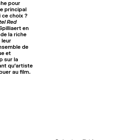
che pour
e principal
 ce choix ?
tel Red
pilliaert en
de la riche
 leur
ensemble de
e et
 sur la
ant qu’artiste
buer au film.