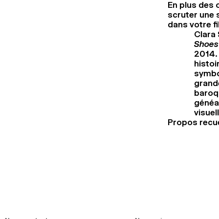
En plus des 
scruter une s
dans votre f
Clara 
Shoes
2014. 
histoi
symbo
grand
baroqu
généal
visuel
Propos recuei