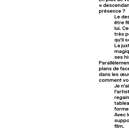
« descendant
présence ?
Le des
être f
lui. C
très p
qu’il 
La jux
magiqu
ses hi
Parallèlemen
plans de fac
dans les œuv
comment vous
Je n’a
l’arti
regain
table
forme 
Avec l
suppos
film.