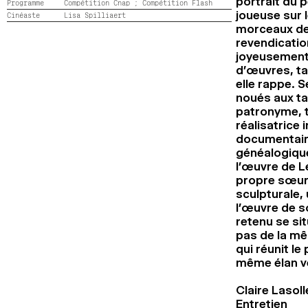
portrait du 
Programme
Compétition Cnap ;
Compétition Flash
joueuse sur l
Cinéaste
Lisa Spilliaert
morceaux de 
revendication
joyeusement.
d’œuvres, tab
elle rappe. 
noués aux ta
patronyme, t
réalisatrice
documentaire
généalogiqu
l’œuvre de L
propre sœur.
sculpturale,
l’œuvre de son
retenu se sit
pas de la mê
qui réunit 
même élan ve
Claire Lasoll
Entretien