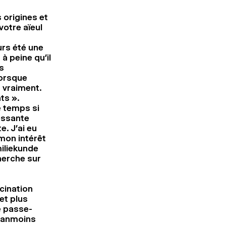
 origines et
votre aïeul
urs été une
à peine qu’il
s
lorsque
t vraiment.
ts ».
 temps si
ressante
. J’ai eu
 mon intérêt
miliekunde
herche sur
cination
et plus
e passe-
néanmoins