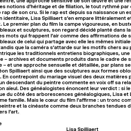
peintre, une approche sensitive de son œuvre et une réf
es notions d’héritage et de filiation, le tout rythmé par
rap de son cru. Si le rap est depuis sa naissance un 
 identitaire, Lisa Spilliaert s’en empare littéralement e
 Le premier plan du film la campe vigoureuse, en buste
leaux et sculptures, son regard décidé planté dans la
Ses mots qui frappent l’air comme des affirmations de s
bleaux de celui qui partage avec elle les mêmes initiale
andis que la caméra s’attarde sur les motifs chers au 
 intrique les traditionnels entretiens biographiques, une
 – archives et documents produits dans le cadre de 
e – et une approche sensuelle et détaillée, par plans se
éon Spilliaert ainsi que des sculptures aux formes obl
 En contrepoint du mariage visuel des deux matières p
 un descendant du peintre commente en voix off sa relat
 aïeul. Des généalogistes énoncent leur verdict : si le 
ue du côté des arborescences généalogiques, Lisa et 
me famille. Mais le cœur du film l’affirme : un tronc c
le peintre et la cinéaste comme deux branches tendues 
rs l’art.
e
Lisa Spilliaert