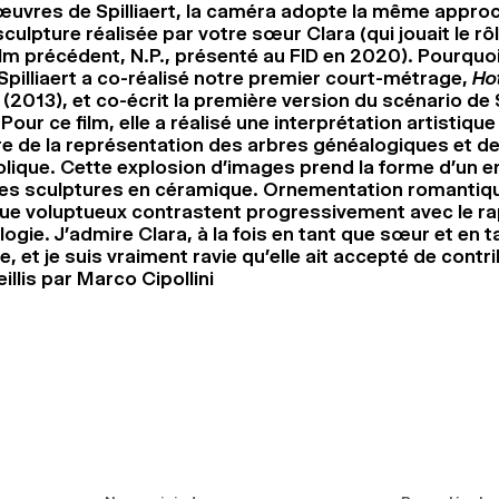
œuvres de Spilliaert, la caméra adopte la même appro
culpture réalisée par votre sœur Clara (qui jouait le rôl
ilm précédent, N.P., présenté au FID en 2020). Pourquoi
Spilliaert a co-réalisé notre premier court-métrage,
Ho
(2013), et co-écrit la première version du scénario de S
Pour ce film, elle a réalisé une interprétation artistique 
re de la représentation des arbres généalogiques et de
lique. Cette explosion d’images prend la forme d’un 
es sculptures en céramique. Ornementation romantiqu
e voluptueux contrastent progressivement avec le rap
ogie. J’admire Clara, à la fois en tant que sœur et en t
le, et je suis vraiment ravie qu’elle ait accepté de contri
llis par Marco Cipollini