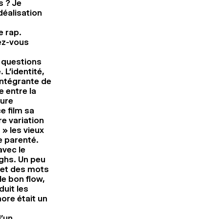
s ? Je
déalisation
e rap.
ez-vous
s questions
 L’identité,
intégrante de
e entre la
ture
e film sa
e variation
» les vieux
e parenté.
avec le
ghs. Un peu
s et des mots
 le bon flow,
duit les
ore était un
d’un