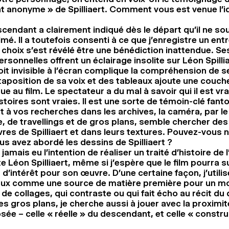
 anonyme » de Spilliaert. Comment vous est venue l’i
cendant a clairement indiqué dès le départ qu’il ne sou
ilmé. Il a toutefois consenti à ce que j’enregistre un ent
e choix s’est révélé être une bénédiction inattendue. Se
ersonnelles offrent un éclairage insolite sur Léon Spilliae
soit invisible à l’écran complique la compréhension de 
taposition de sa voix et des tableaux ajoute une couch
e au film. Le spectateur a du mal à savoir qui il est vra
stoires sont vraies. Il est une sorte de témoin-clé fan
t à vos recherches dans les archives, la caméra, par le
e, de travellings et de gros plans, semble chercher de
res de Spilliaert et dans leurs textures. Pouvez-vous 
 avez abordé les dessins de Spilliaert ?
i jamais eu l’intention de réaliser un traité d’histoire de l
ste Léon Spilliaert, même si j’espère que le film pourra s
 d’intérêt pour son œuvre. D’une certaine façon, j’utili
aux comme une source de matière première pour un m
de collages, qui contraste ou qui fait écho au récit d
es gros plans, je cherche aussi à jouer avec la proximité
ée – celle « réelle » du descendant, et celle « constr