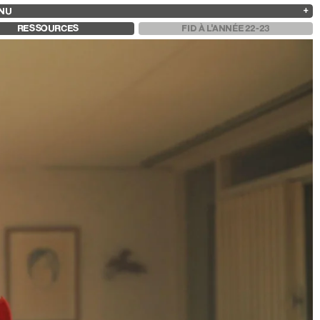
NU
ARCHIVES
RECHERCHE
 13
2025
2023
2021
2019
RESSOURCES
FID À L'ANNÉE 22-23
2024
2022
2020
2018