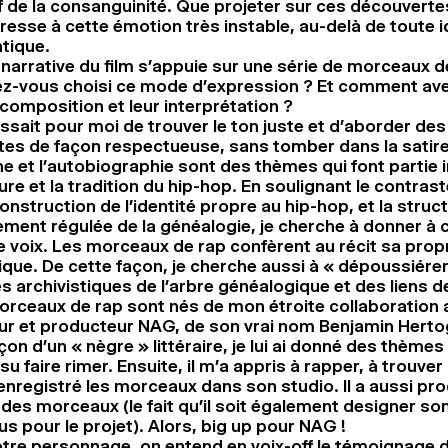
f de la consanguinité. Que projeter sur ces découverte
resse à cette émotion très instable, au-delà de toute i
tique.
 narrative du film s’appuie sur une série de morceaux d
ez-vous choisi ce mode d’expression ? Et comment av
r composition et leur interprétation ?
gissait pour moi de trouver le ton juste et d’aborder de
tes de façon respectueuse, sans tomber dans la satire.
ine et l’autobiographie sont des thèmes qui font partie 
ture et la tradition du hip-hop. En soulignant le contrast
construction de l’identité propre au hip-hop, et la struc
ement régulée de la généalogie, je cherche à donner à c
 voix. Les morceaux de rap confèrent au récit sa propr
que. De cette façon, je cherche aussi à « dépoussiérer 
 archivistiques de l’arbre généalogique et des liens d
rceaux de rap sont nés de mon étroite collaboration 
ur et producteur NAG, de son vrai nom Benjamin Herto
açon d’un « nègre » littéraire, je lui ai donné des thème
a su faire rimer. Ensuite, il m’a appris à rapper, à trouver
a enregistré les morceaux dans son studio. Il a aussi pro
des morceaux (le fait qu’il soit également designer son
lus pour le projet). Alors, big up pour NAG !
otre personnage, on entend en voix-off le témoignage 