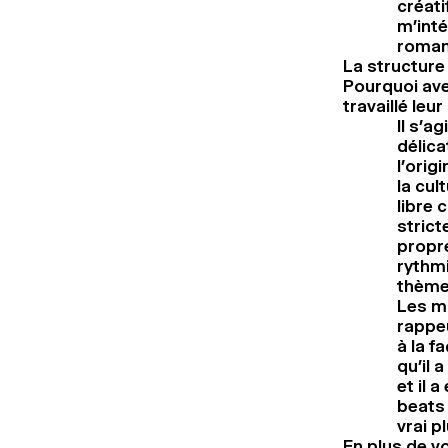
créati
m’inté
roman
La structure
Pourquoi av
travaillé leu
Il s’a
délica
l’orig
la cul
libre 
strict
propre
rythmi
thèmes
Les mo
rappe
à la f
qu’il 
et il 
beats 
vrai p
En plus de v