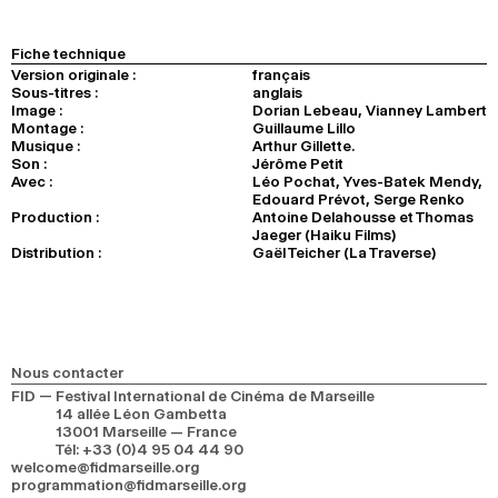
Fiche technique
Version originale :
français
Sous-titres :
anglais
Image :
Dorian Lebeau, Vianney Lambert
Montage :
Guillaume Lillo
Musique :
Arthur Gillette.
Son :
Jérôme Petit
Avec :
Léo Pochat, Yves-Batek Mendy,
Edouard Prévot, Serge Renko
Production :
Antoine Delahousse et Thomas
Jaeger (Haiku Films)
Distribution :
Gaël Teicher (La Traverse)
Nous contacter
FID — Festival International de Cinéma de Marseille
14 allée Léon Gambetta
13001 Marseille — France
Tél
:
+33 (0)4 95 04 44 90
welcome@fidmarseille.org
programmation@fidmarseille.org