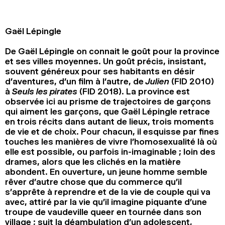
2024
2022
2020
2018
Gaël Lépingle
RECHERCHE
De Gaël Lépingle on connait le goût pour la province
et ses villes moyennes. Un goût précis, insistant,
souvent généreux pour ses habitants en désir
d’aventures, d’un film à l’autre, de
Julien
(FID 2010)
à
Seuls les pirates
(FID 2018). La province est
observée ici au prisme de trajectoires de garçons
qui aiment les garçons, que Gaël Lépingle retrace
en trois récits dans autant de lieux, trois moments
de vie et de choix. Pour chacun, il esquisse par fines
touches les manières de vivre l’homosexualité là où
elle est possible, ou parfois in-imaginable ; loin des
drames, alors que les clichés en la matière
abondent. En ouverture, un jeune homme semble
rêver d’autre chose que du commerce qu’il
s’apprête à reprendre et de la vie de couple qui va
avec, attiré par la vie qu’il imagine piquante d’une
troupe de vaudeville queer en tournée dans son
village ; suit la déambulation d’un adolescent,