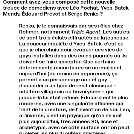
Comment avez-vous composé cette nouvelle
troupe de comédiens avec Léo Pochat, Yves-Batek
Mendy, Édouard Prévot et Serge Renko ?
Renko, je le connaissais par ses rôles chez
Rohmer, notamment
Triple Agent
. Les autres,
ce sont trois éclats diffractés de la jeunesse.
La douceur inquiète d’Yves-Batek, c’est ce
que je cherchais pour évoquer ces vies de
gays installés dans des coins paumés où ils
doivent se faire accepter. Que certains
déterminants minoritaires se normalisent
aujourd’hui (du moins en apparence), ça
permet à un personnage noir et gay
d’accéder à un type de récit classique –
adultère villageois ou bovarysme – qui
jusque-là lui était refusé. Édouard est le plus
moderne, avec une singularité affichée qui
tient de la créature, de l’invention de soi. Léo,
à l’inverse, c’est un physique qu’on ne voit
plus aujourd’hui, très années 80, lisse et
archétypal, avec ce côté surface où l’on peut
projeter les plus troubles mystères…