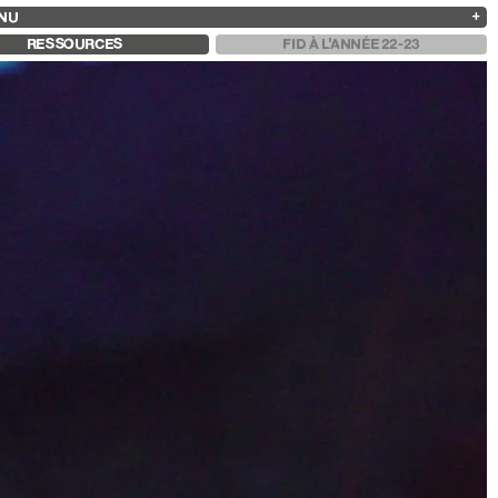
NU
ARCHIVES
RECHERCHE
 13
2025
2023
2021
2019
RESSOURCES
FID À L'ANNÉE 22-23
2024
2022
2020
2018