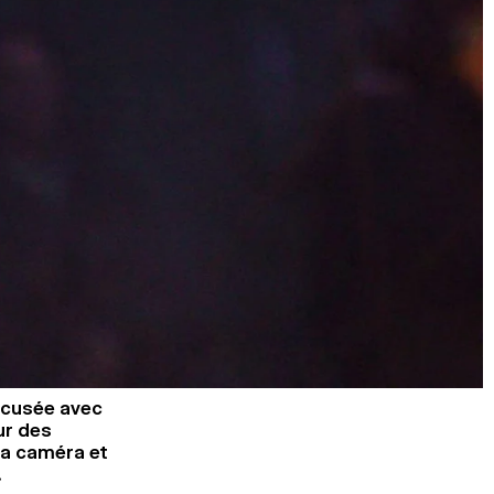
accusée avec
ur des
ma caméra et
.