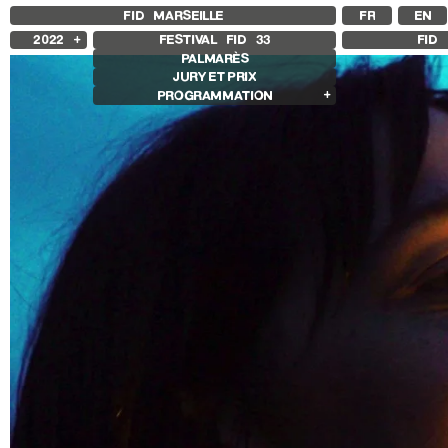
FID MARSEILLE
FR
EN
2022
FESTIVAL FID
33
FID 
PALMARÈS
2025
JURY ET PRIX
2024
PROGRAMMATION
2023
2021
Films en compétition
2020
Compétition Internationale
2019
Compétition Française
2018
Compétition Premier Film
Compétition Flash
Compétition Ciné+
Compétition GNCR
Compétition Cnap
Autres joyaux
Rétrospectives
Rétrospective Mathieu Amalric
Rétrospective Albert Serra
Une Jeunesse Ukrainienne
Autres programmes
Séances spéciales
Sentiers expanded
Films d’ouverture / de clôture