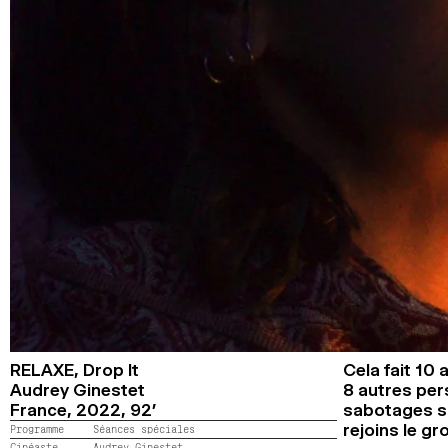
RELAXE,
Drop It
Cela fait 10
Audrey Ginestet
8 autres per
France,
2022,
92’
sabotages su
rejoins le g
Programme
Séances spéciales
Cinéaste
Audrey Ginestet