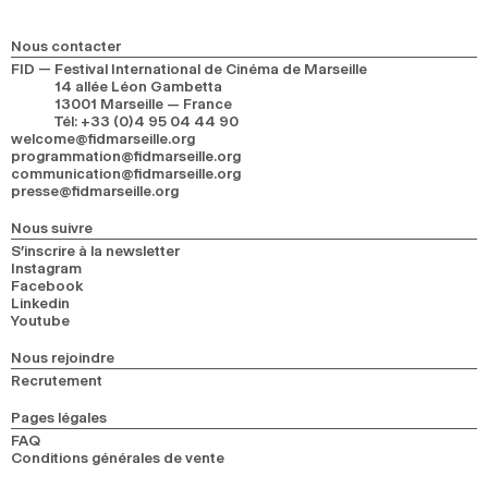
2024
2022
2020
2018
Nous contacter
RECHERCHE
FID — Festival International de Cinéma de Marseille
14 allée Léon Gambetta
13001 Marseille — France
Tél
:
+33 (0)4 95 04 44 90
welcome@fidmarseille.org
programmation@fidmarseille.org
communication@fidmarseille.org
presse@fidmarseille.org
Nous suivre
S’inscrire à la newsletter
Instagram
Facebook
Linkedin
Youtube
Nous rejoindre
Recrutement
Pages légales
FAQ
Conditions générales de vente