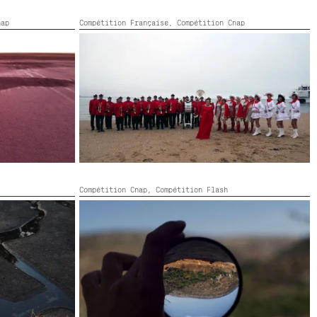
nap
Compétition Française,
Compétition Cnap
LÉGENDES
France, HD, Stéréo,
2020,
Couleur,
43’
Compétition Cnap,
Compétition Flash
THE SUN AND THE LOOKING GLASS - FOR ONE
EASILY FORGETS BUT THE TREE REMEMBERS
Palestine, Belgique, super 8, 35mm, HD, Stereo,
2020,
Couleur,
23’