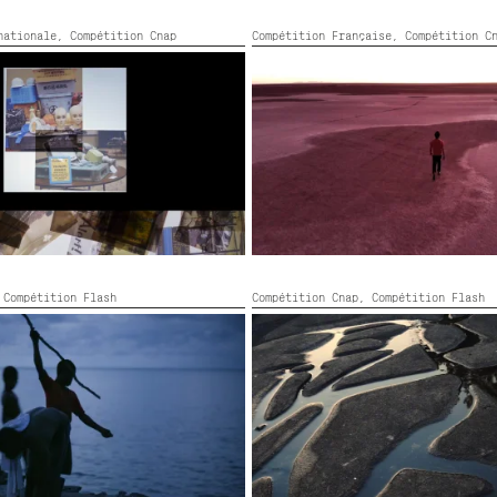
rnationale,
Compétition Cnap
Compétition Française,
Compétition C
LA CELLULE
e, DV NTSC, Stereo Dolby Digital,
France, HD,
2020,
Couleur,
49’
2’
,
Compétition Flash
Compétition Cnap,
Compétition Flash
BE DARK
SWEAT
.1,
2020,
Couleur,
23’
France, HD, 5.1,
2020,
Couleur,
30’