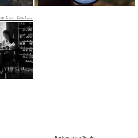
ion Cnap,
Compétition Flash
t blanc,
37’
Partenaires officiels