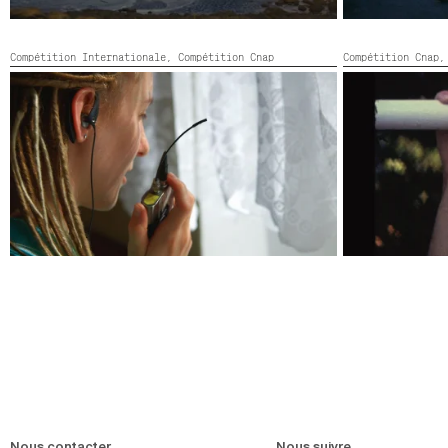
Compétition Internationale,
Compétition Cnap
Compétition Cnap
TWO STONES
VOIN
Allemagne, Pays-Bas, HDCAM, Stereo,
2020,
France, Bulgari
Couleur,
61’
Couleur,
30’
Nous contacter
Nous suivre