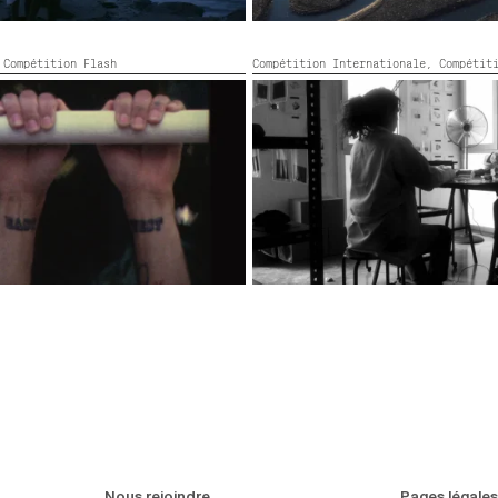
,
Compétition Flash
Compétition Internationale,
Compétit
YEUX / YEUX / YEUX / YEUX
e, HD, Stereo, 8 mm, Muet,
2020,
Espagne, Catalogne,
2020,
Noir e
Nous rejoindre
Pages légales