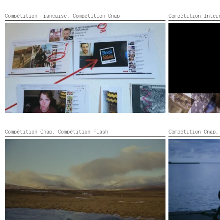
Compétition Française,
Compétition Cnap
Compétition Inte
FORENSICKNESS
GYRES 1-3
France, Allemagne, HD, Dolby Digital,
2020,
États-Unis, Suèd
Couleur,
40’
2020,
Couleur,
4
Compétition Cnap,
Compétition Flash
Compétition Cnap
POINT AND LINE TO PLANE
SOON IT WILL 
Canada, Islande, Russie, États-Unis,
2019,
Allemagne, HD, 5
Couleur,
18’