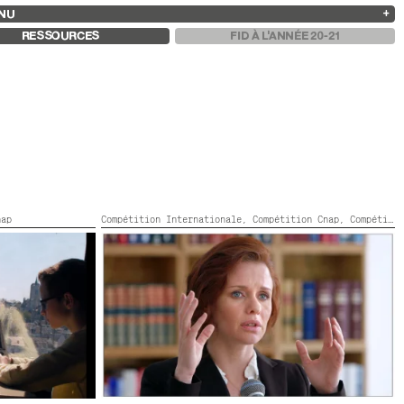
NU
ARCHIVES
RECHERCHE
 13
2025
2023
2021
2019
RESSOURCES
FID À L'ANNÉE 20-21
2024
2022
2020
2018
nap
Compétition Internationale,
Compétition Cnap,
Compétition Flash
EXPLAINING THE LAW TO KWAME
,
50’
Israël, 2020, HDV, Stereo, 23’,
Couleur