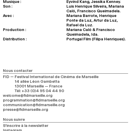
Musique :
Eyvind Kang, Jessika Kenney.
Son :
Luis Henrique Silveira, Mariana
Caló, Francisco Queimadela.
Avec :
Mariana Barrote, Henrique
Ponte da Luz, Artur da Luz,
Rafael da Luz.
Production :
Mariana Caló & Francisco
Queimadela, Ida.
Distribution :
Portugal Film (Filipa Henriques).
Nous contacter
FID — Festival International de Cinéma de Marseille
14 allée Léon Gambetta
13001 Marseille — France
Tél
:
+33 (0)4 95 04 44 90
welcome@fidmarseille.org
programmation@fidmarseille.org
communication@fidmarseille.org
presse@fidmarseille.org
Nous suivre
S’inscrire à la newsletter
Instagram