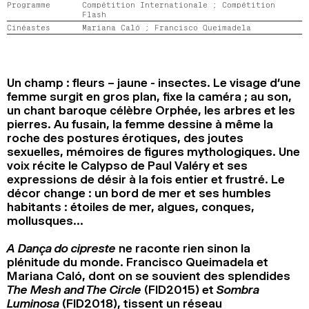
Programme
Compétition Internationale ;
Compétition
2024
2022
2020
2018
Flash
Cinéastes
Mariana Caló ;
Francisco Queimadela
RECHERCHE
Un champ : fleurs – jaune - insectes. Le visage d’une
femme surgit en gros plan, fixe la caméra ; au son,
un chant baroque célèbre Orphée, les arbres et les
pierres. Au fusain, la femme dessine à même la
roche des postures érotiques, des joutes
sexuelles, mémoires de figures mythologiques. Une
voix récite le Calypso de Paul Valéry et ses
expressions de désir à la fois entier et frustré. Le
décor change : un bord de mer et ses humbles
habitants : étoiles de mer, algues, conques,
mollusques…
A Dança do cipreste
ne raconte rien sinon la
plénitude du monde. Francisco Queimadela et
Mariana Caló, dont on se souvient des splendides
The Mesh and The Circle
(FID2015) et
Sombra
Luminosa
(FID2018), tissent un réseau