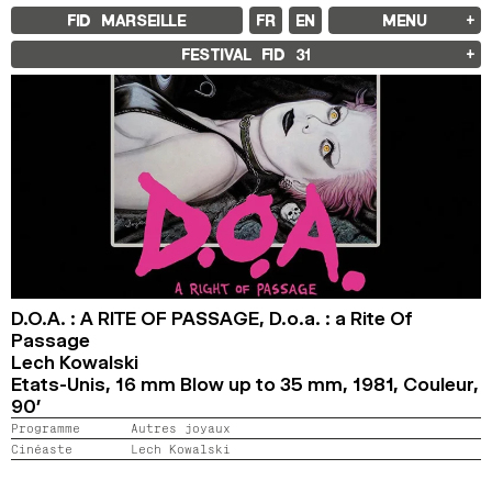
FID MARSEILLE
FR
EN
MENU
FID MARSEILLE
FESTIVAL FID
31
À PROPOS
LE FID À L’ANNÉE
ÉDUCATION À L’IMAGE
À L’INTERNATIONAL
LIVRES ET REVUES
LES ENGAGEMENTS
PARTENAIRES FID 37
FESTIVAL FID 37
PALMARÈS
PROGRAMMATION
RÉTROSPECTIVE
FOCUS
JURY ET PRIX
D.O.A. : A RITE OF PASSAGE,
D.o.a. : a Rite Of
PROS ET PRESSE
TARIFS
Passage
CALENDRIER
Lech Kowalski
Etats-Unis, 16 mm Blow up to 35 mm,
1981,
Couleur,
FID LAB 18
90’
FID CAMPUS 13
Programme
Autres joyaux
Cinéaste
Lech Kowalski
ARCHIVES
2025
2023
2021
2019