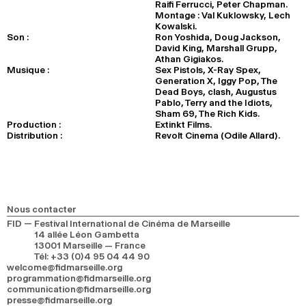
Raifi Ferrucci, Peter Chapman.
Montage : Val Kuklowsky, Lech
Kowalski.
Son :
Ron Yoshida, Doug Jackson,
David King, Marshall Grupp,
Athan Gigiakos.
Musique :
Sex Pistols, X-Ray Spex,
Generation X, Iggy Pop, The
Dead Boys, clash, Augustus
Pablo, Terry and the Idiots,
Sham 69, The Rich Kids.
Production :
Extinkt Films.
Distribution :
Revolt Cinema (Odile Allard).
Nous contacter
FID — Festival International de Cinéma de Marseille
14 allée Léon Gambetta
13001 Marseille — France
Tél
:
+33 (0)4 95 04 44 90
welcome@fidmarseille.org
programmation@fidmarseille.org
communication@fidmarseille.org
presse@fidmarseille.org