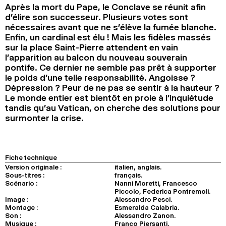
Après la mort du Pape, le Conclave se réunit afin
2024
2022
2020
2018
d’élire son successeur. Plusieurs votes sont
nécessaires avant que ne s’élève la fumée blanche.
RECHERCHE
Enfin, un cardinal est élu ! Mais les fidèles massés
sur la place Saint-Pierre attendent en vain
l’apparition au balcon du nouveau souverain
pontife. Ce dernier ne semble pas prêt à supporter
le poids d’une telle responsabilité. Angoisse ?
Dépression ? Peur de ne pas se sentir à la hauteur ?
Le monde entier est bientôt en proie à l’inquiétude
tandis qu’au Vatican, on cherche des solutions pour
surmonter la crise.
Fiche technique
Version originale :
italien, anglais.
Sous-titres :
français.
Scénario :
Nanni Moretti, Francesco
Piccolo, Federica Pontremoli.
Image :
Alessandro Pesci.
Montage :
Esmeralda Calabria.
Son :
Alessandro Zanon.
Musique :
Franco Piersanti.