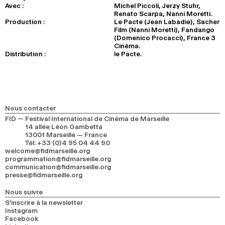
Avec :
Michel Piccoli, Jerzy Stuhr,
Renato Scarpa, Nanni Moretti.
Production :
Le Pacte (Jean Labadie), Sacher
Film (Nanni Moretti), Fandango
(Domenico Procacci), France 3
Cinéma.
Distribution :
le Pacte.
Nous contacter
FID — Festival International de Cinéma de Marseille
14 allée Léon Gambetta
13001 Marseille — France
Tél
:
+33 (0)4 95 04 44 90
welcome@fidmarseille.org
programmation@fidmarseille.org
communication@fidmarseille.org
presse@fidmarseille.org
Nous suivre
S’inscrire à la newsletter
Instagram
Facebook