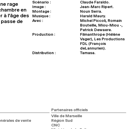
Scénario :
Claude Faraldo.
une rage
Image :
Jean-Marc Ripert.
a chambre en
Montage :
Noun Serra.
r à l’âge des
Musique :
Harald Maury.
Avec :
Michel Piccoli, Romain
n passe de
Bouteille, Miou-Miou -,
Patrick Dewaere.
Production :
Filmanthrope (Hélène
Vager), Les Productions
FDL (François
deLannurien).
Distribution :
Tamasa.
Partenaires officiels
Ville de Marseille
nérales de vente
Région Sud
CNC