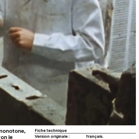
 monotone,
Fiche technique
Version originale :
français.
ron le