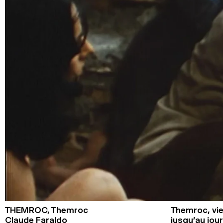
THEMROC,
Themroc
Themroc, vie
Claude Faraldo
jusqu’au jour