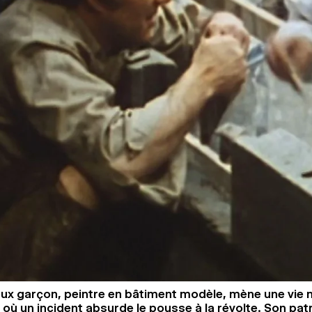
ux garçon, peintre en bâtiment modèle, mène une vie
 où un incident absurde le pousse à la révolte. Son pat