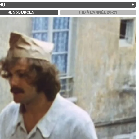
NU
ARCHIVES
RECHERCHE
 13
2025
2023
2021
2019
RESSOURCES
FID À L'ANNÉE 20-21
2024
2022
2020
2018