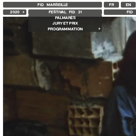
FID MARSEILLE
FR
EN
2020
FESTIVAL FID
31
FID 
PALMARÈS
2025
JURY ET PRIX
2024
PROGRAMMATION
2023
2022
Films en compétition
2021
Compétition Internationale
2019
Compétition Française
2018
Compétition Premier Film
Compétition Flash
Compétition Ciné+
Compétition Cnap
Autres joyaux
Autres programmes
Séances spéciales