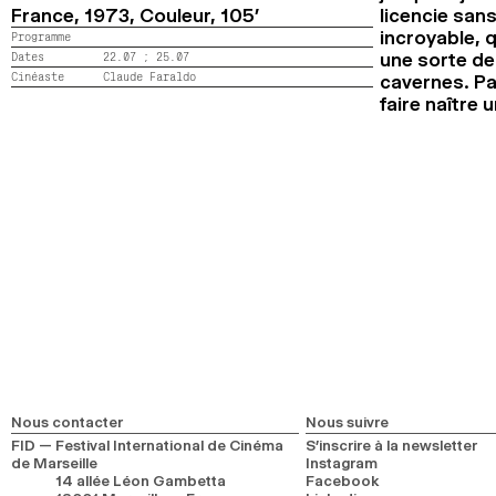
France,
1973,
Couleur,
105’
licencie sans
incroyable, q
Programme
Dates
22.07 ;
25.07
une sorte de 
Cinéaste
Claude Faraldo
cavernes. Pa
faire naître
Nous contacter
Nous suivre
FID — Festival International de Cinéma
S’inscrire à la newsletter
de Marseille
Instagram
14 allée Léon Gambetta
Facebook