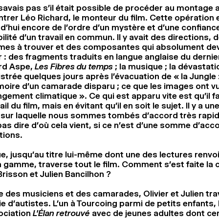
savais pas s’il était possible de procéder au montage 
trer Léo Richard, le monteur du film. Cette opération 
d’hui encore de l’ordre d’un mystère et d’une confianc
ilité d’un travail en commun. Il y avait des directions, 
imes à trouver et des composantes qui absolument de
r : des fragments traduits en langue anglaise du dernier
rd Aspe,
Les Fibres du temps
; la musique ; la dévastati
strée quelques jours après l’évacuation de « la Jungle 
oire d’un camarade disparu ; ce que les images ont v
gement climatique ». Ce qui est apparu vite est qu’il fa
ail du film, mais en évitant qu’il en soit le sujet. Il y a u
 sur laquelle nous sommes tombés d’accord très rapid
as dire d’où cela vient, si ce n’est d’une somme d’acc
itions.
e, jusqu’au titre lui-même dont une des lectures renvoi
la gamme, traverse tout le film. Comment s’est faite la 
Brisson et Julien Bancilhon ?
e des musiciens et des camarades, Olivier et Julien trav
 d’autistes. L’un à Tourcoing parmi de petits enfants, 
sociation
L’Élan retrouvé
avec de jeunes adultes dont cer