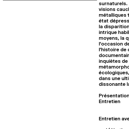
surnaturels.
visions cauc
métalliques t
état dépressi
la disparitio
intrique hab
moyens, la q
l’occasion de
l’histoire de
documentair
inquiètes de
métamorphos
écologiques,
dans une ult
dissonante l
Présentation 
Entretien
Entretien av