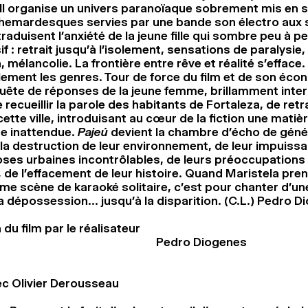
 Il organise un univers paranoïaque sobrement mis en 
hemardesques servies par une bande son électro aux 
raduisent l’anxiété de la jeune fille qui sombre peu à p
f : retrait jusqu’à l’isolement, sensations de paralysie
n, mélancolie. La frontière entre rêve et réalité s’efface.
ilement les genres. Tour de force du film et de son éco
uête de réponses de la jeune femme, brillamment inter
 recueillir la parole des habitants de Fortaleza, de retr
 cette ville, introduisant au cœur de la fiction une matiè
e inattendue.
Pajeú
devient la chambre d’écho de géné
 la destruction de leur environnement, de leur impuiss
es urbaines incontrôlables, de leurs préoccupations
 de l’effacement de leur histoire. Quand Maristela pren
ime scène de karaoké solitaire, c’est pour chanter d’un
a dépossession… jusqu’à la disparition. (C.L.) Pedro D
du film par le réalisateur
Pedro Diogenes
ec Olivier Derousseau