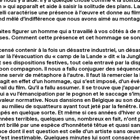
 nous y a aidé. Il y a quelque chose comme « la solitu
 » qui apparaît et aide à saisir la solitude des plans. L
lli caractérise une présence à l’œuvre et donne au film
nd mêlé d’indifférence que nous avons aimé au montag
ites figurer un homme qui a travaillé à vos côtés à d
rses. Comment cette présence et cet hommage se son
 censé contenir à la fois un désastre industriel, un désa
ar là l’évacuation du « camp de la Lande » dit « la Jungl
ses dispositions festives, tout cela entravé par la dis
 bon compagnon. Il nous a fallu conjuguer des séquence
nne servir de métaphore à l’autre. Il faut là remercier la 
s’agit en effet d’un hommage, qui s’est imposé, d’un év
vail du film. Qu’il a fallu assumer. Il se trouve que j’appa
ui a vu l’émancipation par le pognon et le saccage s’i
leur normative. Nous dansions en Belgique au son du
 au milieu de squatteurs ayant tout jeté par la fenêtre. 
apés en quelque sorte. Et même si ces années d’hiver o
années terribles, quelques uns, nombreux en fait, n’ont
 ont brillé par une espèce d’honnêteté têtue et quasi san
e dont il est question est celle d’un artiste sans œuvre
c’est inestimable. Quelques minutes lui sont consacrées