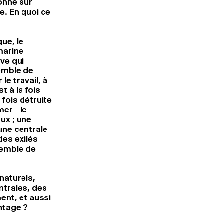
lonné sur
e. En quoi ce
ue, le
marine
ve qui
emble de
le travail, à
t à la fois
fois détruite
er - le
ux ; une
 une centrale
des exilés
semble de
naturels,
ntrales, des
ent, et aussi
ntage ?