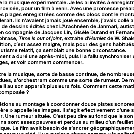
 la musique expérimentale. Je les ai invités à enregist
rovisée, pour un film à venir. Avec une promesse préalab
des plages enregistrées comme des blocs dont le mont
ait. Ils n’avaient jamais joué ensemble, j’avais collé 
de dessins édités chez L’Arachnéen de Janmari, autis
n compagnie de Jacques Lin, Gisèle Durand et Fernand
 phrase,
Time is out of joint
, extraite d’
Hamlet
de W. Shak
ion, c’est assez maigre, mais pour des gens habitués 
mutisme relatif, ça semblait une bonne circonstance.
ent a duré une après-midi, puis il a fallu synchroniser 
ages, et voir comment commencer.
tre la musique, sorte de basse continue, de nombreuse
dues, s’orchestrant comme une sorte de rumeur. De 
lli au son apparaît plusieurs fois. Comment cette mat
 composée ?
étions au montage à coordonner douze pistes sonores
ère » appelle les images. Il s’agit effectivement d’une 
. Une rumeur située. C’est peu dire au fond que le son 
ans sont assez pauvres et perdus au milieu d’un feuille
ique. Le film avait besoin de s’ancrer géographiquement