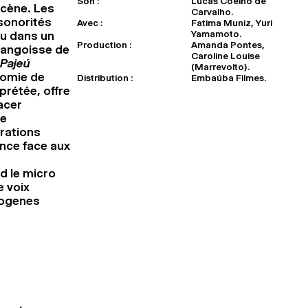
Son :
Lucas Coelho de
scène. Les
Carvalho.
sonorités
Avec :
Fatima Muniz, Yuri
Yamamoto.
eu dans un
Production :
Amanda Pontes,
, angoisse de
Caroline Louise
Pajeú
(Marrevolto).
nomie de
Distribution :
Embaúba Filmes.
prétée, offre
acer
re
rations
ance face aux
d le micro
e voix
iogenes