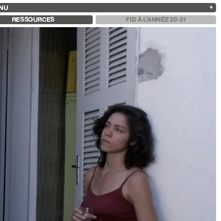
NU
ARCHIVES
RECHERCHE
 13
2025
2023
2021
2019
RESSOURCES
FID À L'ANNÉE 20-21
2024
2022
2020
2018