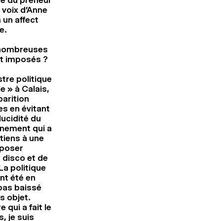
de du preneur
a voix d’Anne
 un affect
e.
e nombreuses
t imposés ?
stre politique
e » à Calais,
parition
s en évitant
lucidité du
énement qui a
rtiens à une
mposer
 disco et de
La politique
nt été en
 pas baissé
s objet.
 qui a fait le
, je suis