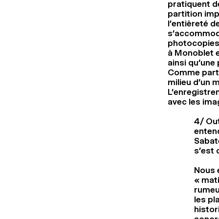
pratiquent de
partition imp
l’entièreté 
s’accommoder
photocopies 
à Monoblet e
ainsi qu’une
Comme partit
milieu d’un 
L’enregistrem
avec les im
4/ Ou
enten
Sabate
s’est
Nous 
« mati
rumeur
les pl
histor