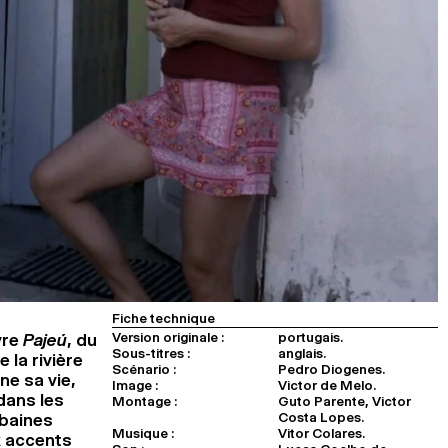
Fiche technique
Version originale :
portugais.
vre
Pajeú
, du
Sous-titres :
anglais.
 la rivière
Scénario :
Pedro Diogenes.
ne sa vie,
Image :
Victor de Melo.
 dans les
Montage :
Guto Parente, Victor
Costa Lopes.
rbaines
Musique :
Vitor Colares.
x accents