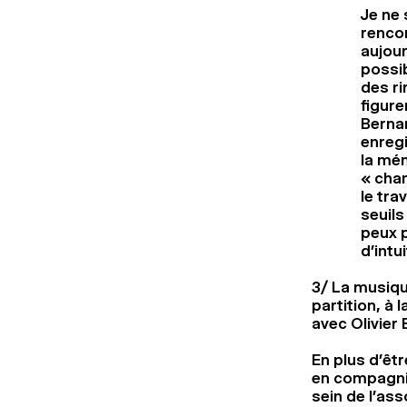
Je ne 
rencon
aujour
possib
des r
figure
Berna
enregi
la mém
« chan
le trav
seuils
peux p
d’intu
3/ La musiqu
partition, à 
avec Olivier 
En plus d’êtr
en compagnie
sein de l’as