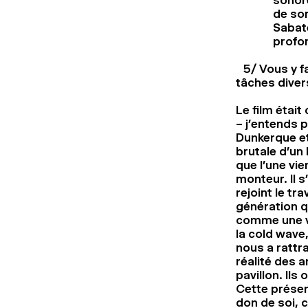
sonore
de son
Sabate
profo
5/ Vous y fa
tâches dive
Le film était
– j’entends p
Dunkerque et 
brutale d’un
que l’une vie
monteur. Il 
rejoint le tra
génération q
comme une va
la cold wave,
nous a rattr
réalité des 
pavillon. Ils
Cette présenc
don de soi, 