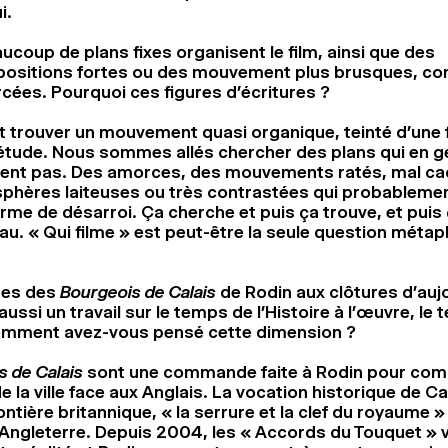
i.
ucoup de plans fixes organisent le film, ainsi que des
positions fortes ou des mouvement plus brusques, c
cées. Pourquoi ces figures d’écritures ?
lait trouver un mouvement quasi organique, teinté d’une
étude. Nous sommes allés chercher des plans qui en gé
ent pas. Des amorces, des mouvements ratés, mal ca
phères laiteuses ou très contrastées qui probableme
rme de désarroi. Ça cherche et puis ça trouve, et puis
u. « Qui filme » est peut-être la seule question méta
zes des
Bourgeois de Calais
de Rodin aux clôtures d’aujo
ssi un travail sur le temps de l’Histoire à l’œuvre, le
ment avez-vous pensé cette dimension ?
s de Calais
sont une commande faite à Rodin pour c
e la ville face aux Anglais. La vocation historique de Ca
ontière britannique, « la serrure et la clef du royaume » 
d’Angleterre. Depuis 2004, les « Accords du Touquet » 