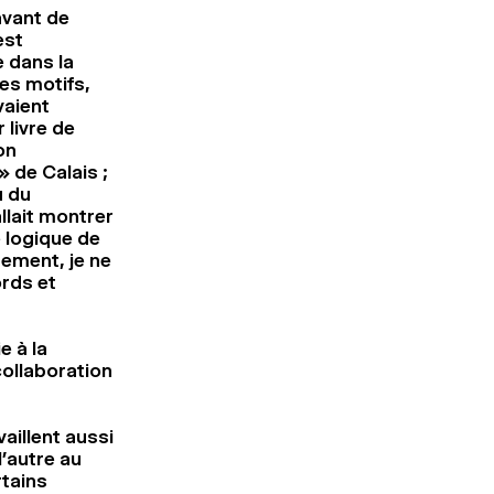
avant de
est
e dans la
des motifs,
vaient
 livre de
on
» de Calais ;
u du
llait montrer
ne logique de
ement, je ne
ords et
e à la
collaboration
aillent aussi
l’autre au
tains