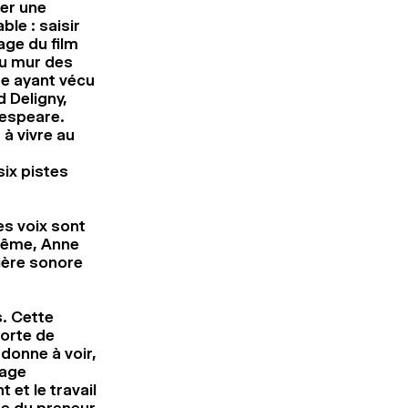
rer une
le : saisir
age du film
au mur des
te ayant vécu
 Deligny,
espeare.
à vivre au
six pistes
s voix sont
même, Anne
ière sonore
. Cette
sorte de
donne à voir,
tage
 et le travail