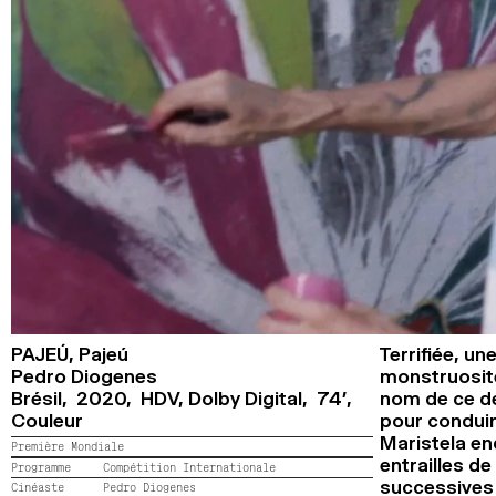
PAJEÚ,
Pajeú
Terrifiée, u
Pedro Diogenes
monstruosité,
Brésil, 2020, HDV, Dolby Digital, 74’,
nom de ce de
Couleur
pour conduire
Maristela enq
Première Mondiale
entrailles de
Programme
Compétition Internationale
successives 
Cinéaste
Pedro Diogenes