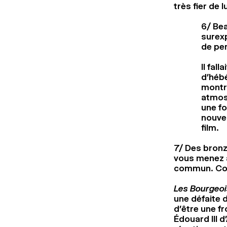
très fier de lu
6/ Bea
surex
de per
Il fal
d’héb
montr
atmos
une fo
nouvea
film.
7/ Des bron
vous menez au
commun. Com
Les Bourgeoi
une défaite d
d’être une fr
Édouard III 