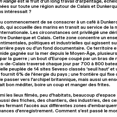
n Range
est le fruit d’un long travail d’arpentage, éche
nées sur toute une région autour de Calais et Dunkerqu
us intéressait ?
t au commencement de se consacrer à un café à Dunkerq
b, qui accueille des marins en transit au service de la 
ternationale. Les circonstances ont privilégié une déri
ntre Dunkerque et Calais. Cette zone concentre un ens
timentales, politiques et industrielles qui agissent sur 
arrière pays ou d’un fond documentaire. Ce territoire es
ide gagnée sur la mer depuis le Moyen-Âge, plusieurs 
par la guerre ; un bout d’Europe coupé par un bras de m
as-de-Calais traversé chaque jour par 700 à 800 batea
elle peuplée de 14 sites Seveso classés ‘seuil haut’ et
 fournit 6% de l’énergie du pays ; une frontière qui fixe 
 de passer vers l’archipel britannique, mais aussi un en
fait bon méditer, boire un coup et manger des frites.
mi les lieux filmés, peu d’habitats, beaucoup d’espace 
ussi des friches, des chantiers, des industries, des ce
es fermant l’accès aux différentes zones d’embarquem
éances d’enregistrement. Comment s’est passé le mo