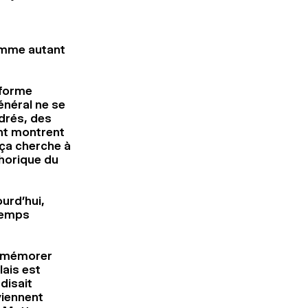
omme autant
 forme
néral ne se
drés, des
nt montrent
 ça cherche à
phorique du
urd’hui,
 temps
ommémorer
lais est
disait
viennent