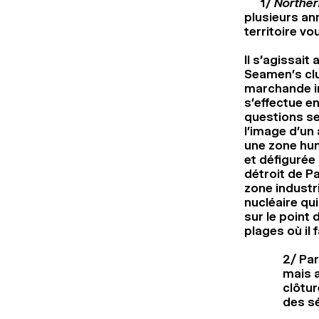
1/
Norther
plusieurs an
territoire vo
Il s’agissai
Seamen’s clu
marchande in
s’effectue e
questions sen
l’image d’un 
une zone hum
et défigurée 
détroit de P
zone industri
nucléaire qui
sur le point
plages où il 
2/ Par
mais a
clôtur
des s