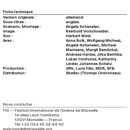
Fiche technique
Version originale :
allemand.
Sous-titres :
anglais.
Scénario, Montage :
Angela Schanelec.
Image :
Reinhold Vorschneider.
Son :
Herbert Wüst.
Avec :
Anna Bolk, Wolfgang Michael,
Angela Schanelec, Michael
Marteens, Margit Bendokat,
Andreas Herder, Jirka Berthke,
Lukas Confurius, Katharina
Linder, Johannes Schütz.
Production :
dffb, Luna Film, MDR, SFB.
Distribution :
Shellac (Thomas Ordonneau).
Nous contacter
FID — Festival International de Cinéma de Marseille
14 allée Léon Gambetta
13001 Marseille — France
Tél
:
+33 (0)4 95 04 44 90
welcome@fidmarseille.org