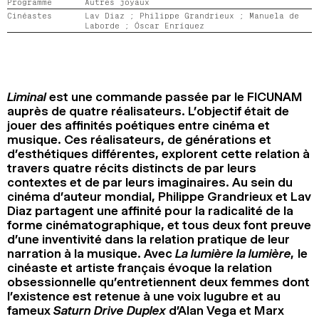
Programme
Autres joyaux
2024
2022
2020
2018
Cinéastes
Lav Diaz ;
Philippe Grandrieux ;
Manuela de
Laborde ;
Óscar Enríquez
RECHERCHE
Liminal
est une commande passée par le FICUNAM
auprès de quatre réalisateurs. L’objectif était de
jouer des affinités poétiques entre cinéma et
musique. Ces réalisateurs, de générations et
d’esthétiques différentes, explorent cette relation à
travers quatre récits distincts de par leurs
contextes et de par leurs imaginaires. Au sein du
cinéma d’auteur mondial, Philippe Grandrieux et Lav
Diaz partagent une affinité pour la radicalité de la
forme cinématographique, et tous deux font preuve
d’une inventivité dans la relation pratique de leur
narration à la musique. Avec
La lumière la lumière,
le
cinéaste et artiste français évoque la relation
obsessionnelle qu’entretiennent deux femmes dont
l’existence est retenue à une voix lugubre et au
fameux
Saturn Drive Duplex
d’Alan Vega et Marx