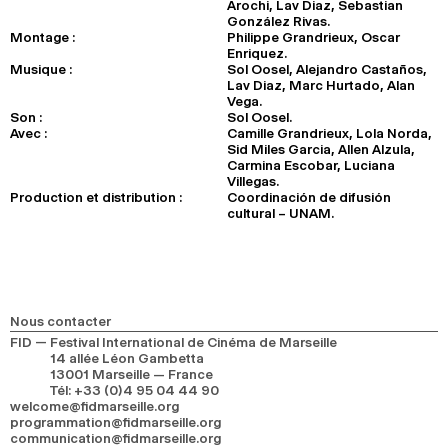
Arochi, Lav Diaz, Sebastian
González Rivas.
Montage :
Philippe Grandrieux, Oscar
Enriquez.
Musique :
Sol Oosel, Alejandro Castaños,
Lav Diaz, Marc Hurtado, Alan
Vega.
Son :
Sol Oosel.
Avec :
Camille Grandrieux, Lola Norda,
Sid Miles Garcia, Allen Alzula,
Carmina Escobar, Luciana
Villegas.
Production et distribution :
Coordinación de difusión
cultural – UNAM.
Nous contacter
FID — Festival International de Cinéma de Marseille
14 allée Léon Gambetta
13001 Marseille — France
Tél
:
+33 (0)4 95 04 44 90
welcome@fidmarseille.org
programmation@fidmarseille.org
communication@fidmarseille.org