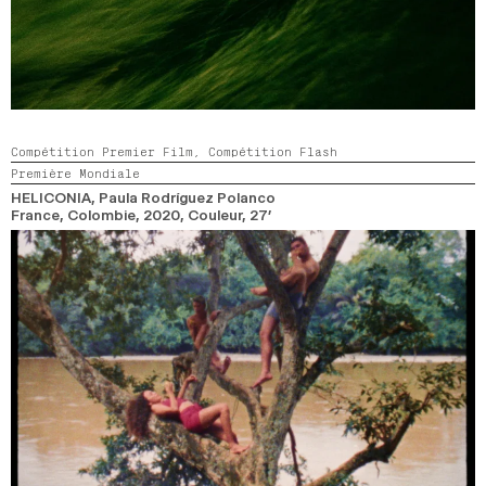
Compétition Premier Film,
Compétition Flash
Première Mondiale
HELICONIA
, Paula Rodríguez Polanco
France, Colombie,
2020,
Couleur,
27’