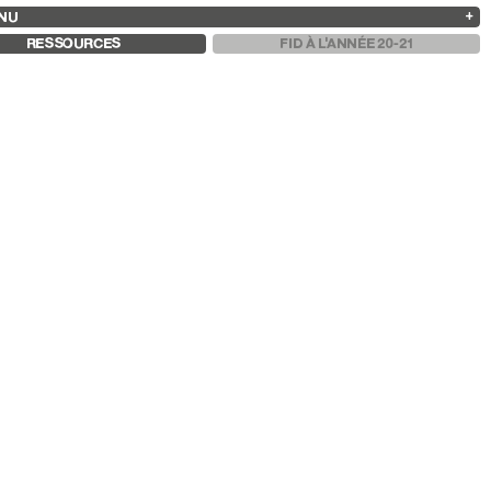
NU
ARCHIVES
RECHERCHE
 13
2025
2023
2021
2019
RESSOURCES
FID À L'ANNÉE 20-21
2024
2022
2020
2018