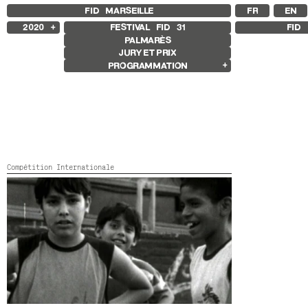
FID MARSEILLE
FR
EN
2020
FESTIVAL FID
31
FID 
PALMARÈS
2025
JURY ET PRIX
2024
PROGRAMMATION
2023
2022
Films en compétition
2021
Compétition Internationale
2019
Compétition Française
2018
Compétition Premier Film
Compétition Flash
Compétition Ciné+
Compétition Cnap
Compétition Internationale
Autres joyaux
Autres programmes
Séances spéciales
TODO LO QUE SE OLVIDA EN UN INSTANTE
Argentine, 16mm, Hi8 video,
2020,
Noir et blanc,
61’