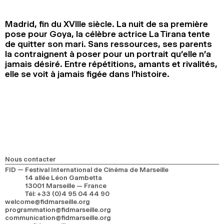
2024
2022
2020
2018
Madrid, fin du XVIIIe siècle. La nuit de sa première
RECHERCHE
pose pour Goya, la célèbre actrice La Tirana tente
de quitter son mari. Sans ressources, ses parents
la contraignent à poser pour un portrait qu’elle n’a
jamais désiré. Entre répétitions, amants et rivalités,
elle se voit à jamais figée dans l’histoire.
Nous contacter
FID — Festival International de Cinéma de Marseille
14 allée Léon Gambetta
13001 Marseille — France
Tél
:
+33 (0)4 95 04 44 90
welcome@fidmarseille.org
programmation@fidmarseille.org
communication@fidmarseille.org