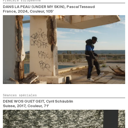
Première Européenne
2024
2022
2020
2018
DANS LA PEAU (UNDER MY SKIN)
, Pascal Tessaud
France,
2024,
Couleur,
105’
RECHERCHE
Séances spéciales
DENE WOS GUET GEIT
, Cyril Schäublin
Suisse,
2017,
Couleur,
71’