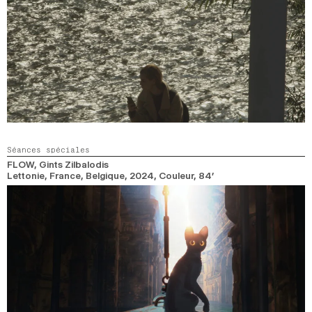
Séances spéciales
FLOW
, Gints Zilbalodis
Lettonie, France, Belgique,
2024,
Couleur,
84’