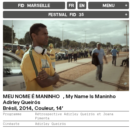
FID MARSEILLE
FR
EN
MENU
FID MARSEILLE
FESTIVAL FID
35
À PROPOS
LE FID À L’ANNÉE
ÉDUCATION À L’IMAGE
À L’INTERNATIONAL
LIVRES ET REVUES
LES ENGAGEMENTS
PARTENAIRES FID 37
FESTIVAL FID 37
PALMARÈS
PROGRAMMATION
RÉTROSPECTIVE
FOCUS
JURY ET PRIX
PROS ET PRESSE
TARIFS
CALENDRIER
MEU NOME É MANINHO ,
My Name Is Maninho
Adirley Queirós
Brésil,
2014,
Couleur,
14’
FID LAB 18
FID CAMPUS 13
Programme
Rétrospective Adirley Queirós et Joana
Pimenta
Cinéaste
Adirley Queirós
ARCHIVES
2025
2023
2021
2019