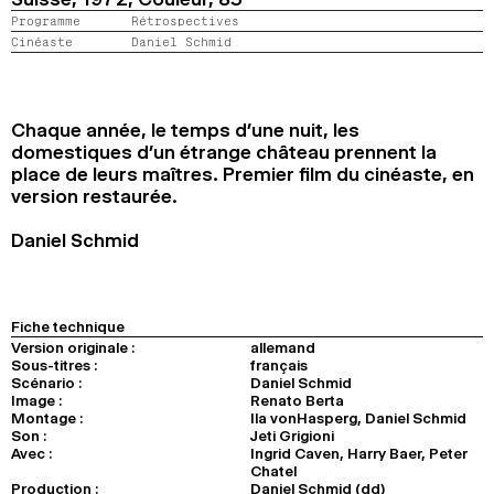
2024
2022
2020
2018
Programme
Rétrospectives
Cinéaste
Daniel Schmid
RECHERCHE
Chaque année, le temps d’une nuit, les
domestiques d’un étrange château prennent la
place de leurs maîtres. Premier film du cinéaste, en
version restaurée.
Daniel Schmid
Fiche technique
Version originale :
allemand
Sous-titres :
français
Scénario :
Daniel Schmid
Image :
Renato Berta
Montage :
Ila vonHasperg, Daniel Schmid
Son :
Jeti Grigioni
Avec :
Ingrid Caven, Harry Baer, Peter
Chatel
Production :
Daniel Schmid (dd)