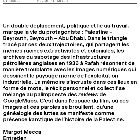
Cinéaste
Razan Al Salah
2024
2022
2020
2018
RECHERCHE
Un double déplacement, politique et lié au travail,
marque la vie du protagoniste : Palestine –
Beyrouth, Beyrouth – Abu Dhabi. Dans le triangle
tracé par ces deux trajectoires, qui partagent les
mêmes racines extractivistes et coloniales, les
archives du sabotage des infrastructures
pétrolières anglaises en 1936 à Rafah résonnent de
manière troublante avec les images numériques qui
dessinent le paysage morne de l’exploitation
industrielle. La mémoire s’incruste dans ces lieux en
forme de mots, le récit personnel et collectif se
mélange au palimpseste des
reviews
de
GoogleMaps. C’est dans l’espace du film, où ces
images et ces paroles se brouillent, qu’une
généalogie des luttes se manifeste comme
présence karstique de l’histoire de la Palestine.
Margot Mecca
Entretien