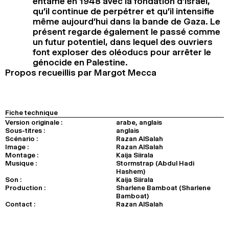
entamé en 1948 avec la fondation d’Israël,
qu’il continue de perpétrer et qu’il intensifie
même aujourd’hui dans la bande de Gaza. Le
présent regarde également le passé comme
un futur potentiel, dans lequel des ouvriers
font exploser des oléoducs pour arrêter le
génocide en Palestine.
Propos recueillis par Margot Mecca
Fiche technique
Version originale :
arabe, anglais
Sous-titres :
anglais
Scénario :
Razan AlSalah
Image :
Razan AlSalah
Montage :
Kaija Siirala
Musique :
Stormstrap (Abdul Hadi
Hashem)
Son :
Kaija Siirala
Production :
Sharlene Bamboat (Sharlene
Bamboat)
Contact :
Razan AlSalah