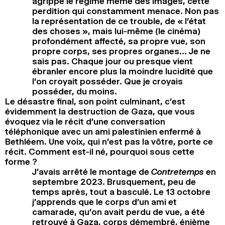
agrippe le régime même des images, cette
perdition qui constamment menace. Non pas
la représentation de ce trouble, de « l’état
des choses », mais lui-même (le cinéma)
profondément affecté, sa propre vue, son
propre corps, ses propres organes… Je ne
sais pas. Chaque jour ou presque vient
ébranler encore plus la moindre lucidité que
l’on croyait posséder. Que je croyais
posséder, du moins.
Le désastre final, son point culminant, c’est
évidemment la destruction de Gaza, que vous
évoquez via le récit d’une conversation
téléphonique avec un ami palestinien enfermé à
Bethléem. Une voix, qui n’est pas la vôtre, porte ce
récit. Comment est-il né, pourquoi sous cette
forme ?
J’avais arrêté le montage de
Contretemps
en
septembre 2023. Brusquement, peu de
temps après, tout a basculé. Le 13 octobre
j’apprends que le corps d’un ami et
camarade, qu’on avait perdu de vue, a été
retrouvé à Gaza, corps démembré, énième