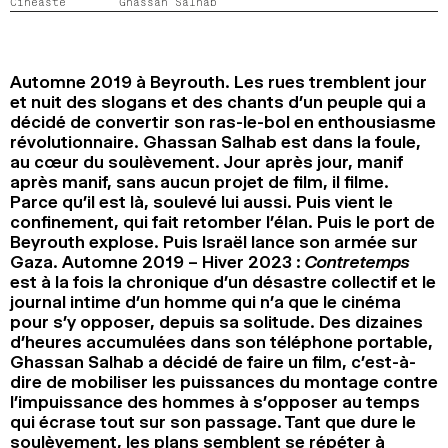
Cinéaste
Ghassan Salhab
2024
2022
2020
2018
RECHERCHE
Automne 2019 à Beyrouth. Les rues tremblent jour
et nuit des slogans et des chants d’un peuple qui a
décidé de convertir son ras-le-bol en enthousiasme
révolutionnaire. Ghassan Salhab est dans la foule,
au cœur du soulèvement. Jour après jour, manif
après manif, sans aucun projet de film, il filme.
Parce qu’il est là, soulevé lui aussi. Puis vient le
confinement, qui fait retomber l’élan. Puis le port de
Beyrouth explose. Puis Israël lance son armée sur
Gaza. Automne 2019 – Hiver 2023 :
Contretemps
est à la fois la chronique d’un désastre collectif et le
journal intime d’un homme qui n’a que le cinéma
pour s’y opposer, depuis sa solitude. Des dizaines
d’heures accumulées dans son téléphone portable,
Ghassan Salhab a décidé de faire un film, c’est-à-
dire de mobiliser les puissances du montage contre
l’impuissance des hommes à s’opposer au temps
qui écrase tout sur son passage. Tant que dure le
soulèvement, les plans semblent se répéter à