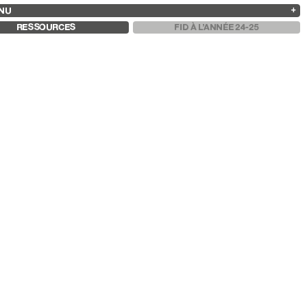
NU
ARCHIVES
RECHERCHE
 13
2025
2023
2021
2019
RESSOURCES
FID À L’ANNÉE 24-25
2024
2022
2020
2018