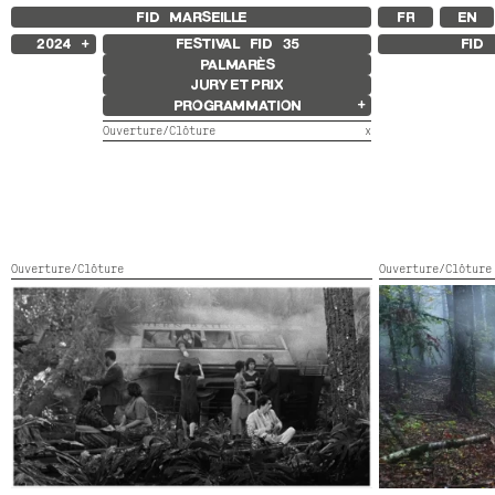
FID MARSEILLE
FR
EN
2024
FESTIVAL FID
35
FID 
PALMARÈS
2025
JURY ET PRIX
2023
PROGRAMMATION
2022
2021
Ouverture/Clôture
x
2020
2019
Films en compétition
2018
Compétition Internationale
Compétition Française
Compétition Premier Film
Compétition Flash
Ouverture/Clôture
Ouverture/Clôture
Compétition Ciné+
GRAND TOUR
MISÉRICORDE
Rétrospectives
Portugal, Italie, France,
2024,
Noir et blanc,
France, Espagne
Rétrospective Ingrid Caven
Couleur,
128’
Rétrospective Agathe Bonitzer et
Sophie Fillières
Rétrospective Adirley Queirós et
Joana Pimenta
Autres programmes
Séances spéciales
Jeune Public
Some Strings
Ouverture/Clôture