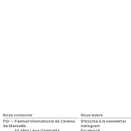
Programmations associées
Autres Joyaux
Nous contacter
Nous suivre
FID — Festival International de Cinéma
S’inscrire à la newsletter
de Marseille
Instagram
14 allée Léon Gambetta
Facebook