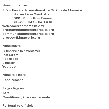
2024
2022
2020
2018
Nous contacter
FID — Festival International de Cinéma de Marseille
14 allée Léon Gambetta
RECHERCHE
13001 Marseille — France
Tél
:
+33 (0)4 95 04 44 90
welcome@fidmarseille.org
programmation@fidmarseille.org
communication@fidmarseille.org
presse@fidmarseille.org
Nous suivre
S’inscrire à la newsletter
Instagram
Facebook
Linkedin
Youtube
Nous rejoindre
Recrutement
Pages légales
FAQ
Conditions générales de vente
Partenaires officiels