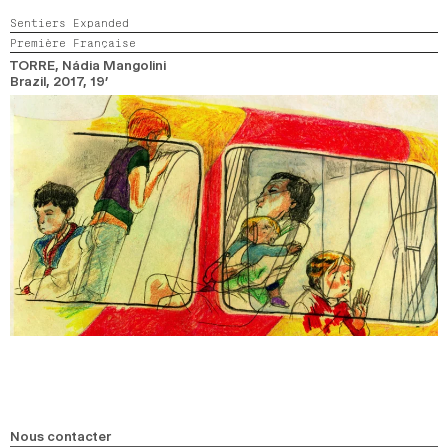
Sentiers Expanded
Première Française
TORRE
, Nádia Mangolini
Brazil,
2017,
19’
Nous contacter