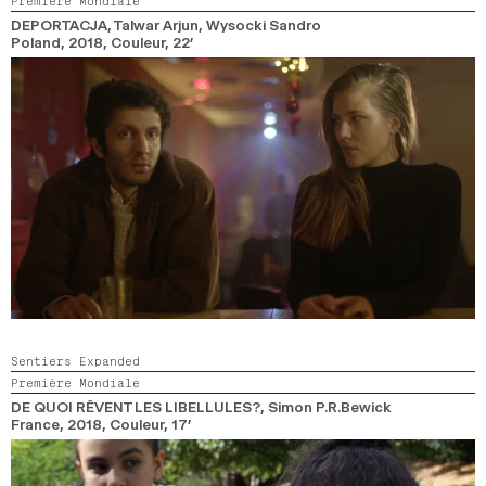
Première Mondiale
2024
2022
2020
2018
DEPORTACJA
, Talwar Arjun, Wysocki Sandro
Poland,
2018,
Couleur,
22’
RECHERCHE
Sentiers Expanded
Première Mondiale
DE QUOI RÊVENT LES LIBELLULES?
, Simon P.R.Bewick
France,
2018,
Couleur,
17’