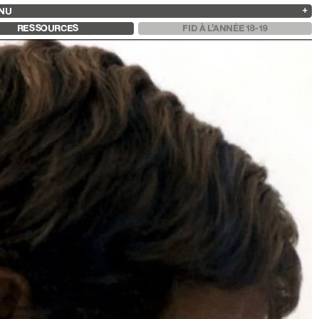
NU
ARCHIVES
RECHERCHE
 13
2025
2023
2021
2019
RESSOURCES
FID À L'ANNÉE 18-19
2024
2022
2020
2018