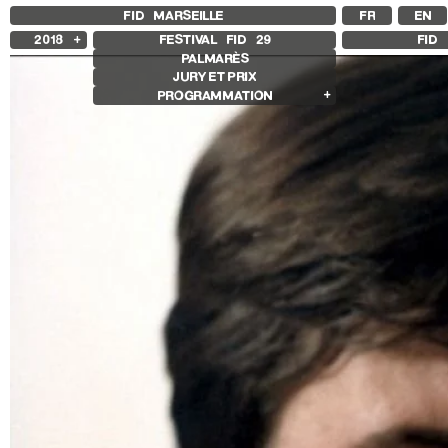
FID MARSEILLE
FR
EN
2018
FESTIVAL FID
29
FID 
PALMARÈS
2025
JURY ET PRIX
2024
PROGRAMMATION
2023
2022
Films en compétition
2021
Compétition Internationale
2020
Compétition Française
2019
Compétition Premier Film
Compétition GNCR
Autres joyaux
Rétrospectives
Rétrospective Isabelle Huppert
Rétrospective Edie Sedgwick et Andy
Warhol
Autres programmes
Séances spéciales
Livre d’Image
Histoire(s) de Portrait
We’re gonna rock him
Sentiers Expanded
Make / Remake
Les Sentiers