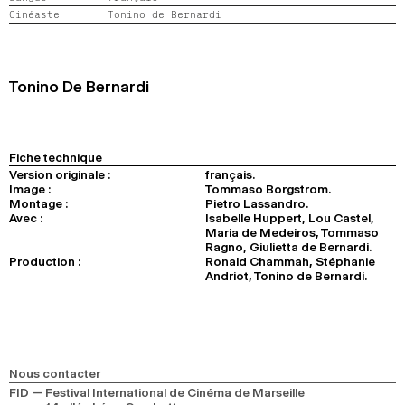
Cinéaste
Tonino de Bernardi
2024
2022
2020
2018
RECHERCHE
Tonino De Bernardi
Fiche technique
Version originale :
français.
Image :
Tommaso Borgstrom.
Montage :
Pietro Lassandro.
Avec :
Isabelle Huppert, Lou Castel,
Maria de Medeiros, Tommaso
Ragno, Giulietta de Bernardi.
Production :
Ronald Chammah, Stéphanie
Andriot, Tonino de Bernardi.
Nous contacter
FID — Festival International de Cinéma de Marseille