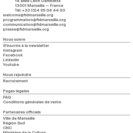
14 allée Léon Gambetta
13001 Marseille — France
Tél
:
+33 (0)4 95 04 44 90
welcome@fidmarseille.org
programmation@fidmarseille.org
communication@fidmarseille.org
presse@fidmarseille.org
Nous suivre
S’inscrire à la newsletter
Instagram
Facebook
Linkedin
Youtube
Nous rejoindre
Recrutement
Pages légales
FAQ
Conditions générales de vente
Partenaires officiels
Ville de Marseille
Région Sud
CNC
Ministère de la Culture