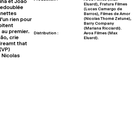
ína et João
Eluard), Fratura Filmes
 redoublée
(Lucas Camargo de
gnettes
Barros), Filmes de Amor
(Nicolas Thomé Zetune),
d’un rien pour
Barry Company
bitent
(Mariana Ricciardi).
 au premier.
Distribution :
Avoa Filmes (Max
ão, crie
Eluard).
 dreamt that
(VP)
 Nicolas