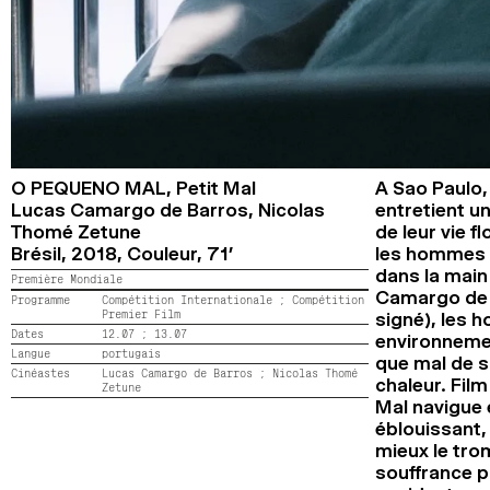
O PEQUENO MAL,
Petit Mal
A Sao Paulo, 
Lucas Camargo de Barros, Nicolas
entretient u
Thomé Zetune
de leur vie f
Brésil,
2018,
Couleur,
71’
les hommes e
dans la main
Première Mondiale
Camargo de B
Programme
Compétition Internationale ;
Compétition
Premier Film
signé), les 
Dates
12.07 ;
13.07
environnemen
Langue
portugais
que mal de s
Cinéastes
Lucas Camargo de Barros ;
Nicolas Thomé
chaleur. Fil
Zetune
Mal navigue 
éblouissant,
mieux le trom
souffrance p