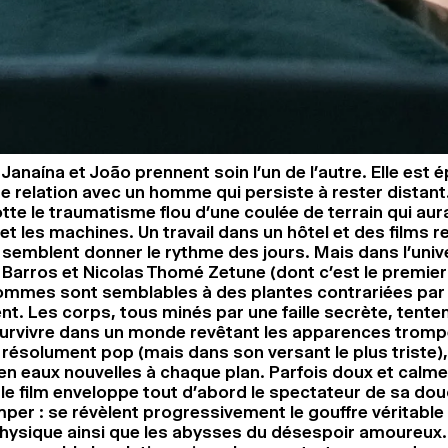
Janaína et João prennent soin l’un de l’autre. Elle est ép
ne relation avec un homme qui persiste à rester distan
lotte le traumatisme flou d’une coulée de terrain qui aur
t les machines. Un travail dans un hôtel et des films 
 semblent donner le rythme des jours. Mais dans l’uni
arros et Nicolas Thomé Zetune (dont c’est le premier 
hommes sont semblables à des plantes contrariées par 
t. Les corps, tous minés par une faille secrète, tenten
urvivre dans un monde revêtant les apparences tromp
m résolument pop (mais dans son versant le plus triste
en eaux nouvelles à chaque plan. Parfois doux et calme
 le film enveloppe tout d’abord le spectateur de sa do
per : se révèlent progressivement le gouffre véritable 
hysique ainsi que les abysses du désespoir amoureux.