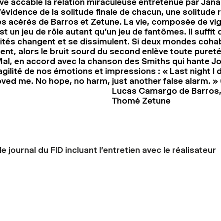
ve accable la relation miraculeuse entretenue par Jana
l’évidence de la solitude finale de chacun, une solitude
es acérés de Barros et Zetune. La vie, composée de vi
est un jeu de rôle autant qu’un jeu de fantômes. Il suffit 
tités changent et se dissimulent. Si deux mondes coha
ent, alors le bruit sourd du second enlève toute pureté
l, en accord avec la chanson des Smiths qui hante Jo
ragilité de nos émotions et impressions : « Last night I
ed me. No hope, no harm, just another false alarm. » 
Lucas Camargo de Barros,
Thomé Zetune
e journal du FID incluant l’entretien avec le réalisateur