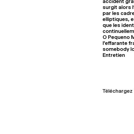
accident gra
surgit alors 
par les cadr
elliptiques, 
que les iden
continuellem
O Pequeno Ma
l’effarante f
somebody lov
Entretien
Téléchargez l