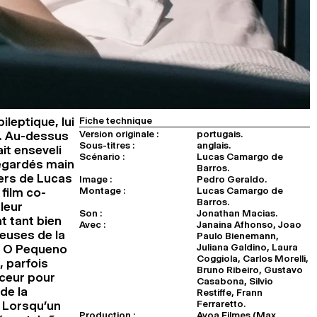
ileptique, lui
Fiche technique
Version originale :
portugais.
t. Au-dessus
Sous-titres :
anglais.
ait enseveli
Scénario :
Lucas Camargo de
regardés main
Barros.
vers de Lucas
Image :
Pedro Geraldo.
Montage :
Lucas Camargo de
film co-
Barros.
leur
Son :
Jonathan Macias.
t tant bien
Avec :
Janaina Afhonso, Joao
euses de la
Paulo Bienemann,
Juliana Galdino, Laura
), O Pequeno
Coggiola, Carlos Morelli,
, parfois
Bruno Ribeiro, Gustavo
uceur pour
Casabona, Silvio
de la
Restiffe, Frann
Ferraretto.
 Lorsqu’un
Production :
Avoa Filmes (Max