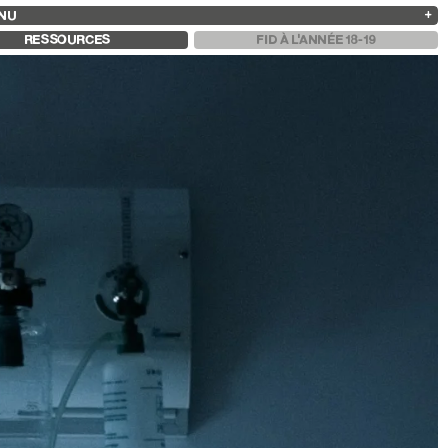
NU
ARCHIVES
RECHERCHE
 13
2025
2023
2021
2019
RESSOURCES
FID À L'ANNÉE 18-19
2024
2022
2020
2018