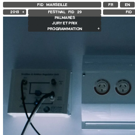
FID MARSEILLE
FR
EN
2018
FESTIVAL FID
29
FID 
PALMARÈS
2025
JURY ET PRIX
2024
PROGRAMMATION
2023
2022
Films en compétition
2021
Compétition Internationale
2020
Compétition Française
2019
Compétition Premier Film
Compétition GNCR
Autres joyaux
Rétrospectives
Rétrospective Isabelle Huppert
Rétrospective Edie Sedgwick et Andy
Warhol
Autres programmes
Séances spéciales
Livre d’Image
Histoire(s) de Portrait
We’re gonna rock him
Sentiers Expanded
Make / Remake
Les Sentiers