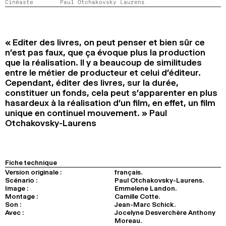
Cinéaste
Paul Otchakovsky Laurens
2024
2022
2020
2018
RECHERCHE
« Editer des livres, on peut penser et bien sûr ce
n’est pas faux, que ça évoque plus la production
que la réalisation. Il y a beaucoup de similitudes
entre le métier de producteur et celui d’éditeur.
Cependant, éditer des livres, sur la durée,
constituer un fonds, cela peut s’apparenter en plus
hasardeux à la réalisation d’un film, en effet, un film
unique en continuel mouvement. » Paul
Otchakovsky-Laurens
Fiche technique
Version originale :
français.
Scénario :
Paul Otchakovsky-Laurens.
Image :
Emmelene Landon.
Montage :
Camille Cotte.
Son :
Jean-Marc Schick.
Avec :
Jocelyne Desverchère Anthony
Moreau.