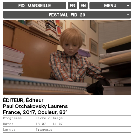
FID MARSEILLE
FR
EN
MENU
FID MARSEILLE
FESTIVAL FID
29
À PROPOS
LE FID À L’ANNÉE
ÉDUCATION À L’IMAGE
À L’INTERNATIONAL
LIVRES ET REVUES
LES ENGAGEMENTS
PARTENAIRES FID 37
FESTIVAL FID 37
PALMARÈS
PROGRAMMATION
RÉTROSPECTIVE
FOCUS
JURY ET PRIX
PROS ET PRESSE
TARIFS
CALENDRIER
ÉDITEUR,
Éditeur
Paul Otchakovsky Laurens
FID LAB 18
France,
2017,
Couleur,
83’
FID CAMPUS 13
Programme
Livre d’Image
Dates
13.07 ;
14.07
ARCHIVES
Langue
français
2025
2023
2021
2019