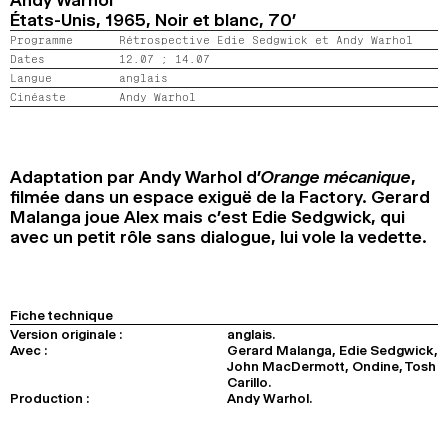
Andy Warhol
2024
2022
2020
2018
États-Unis,
1965,
Noir et blanc,
70’
Programme
Rétrospective Edie Sedgwick et Andy Warhol
Dates
12.07 ;
14.07
RECHERCHE
Langue
anglais
Cinéaste
Andy Warhol
Adaptation par Andy Warhol d’
Orange mécanique
,
filmée dans un espace exiguë de la Factory. Gerard
Malanga joue Alex mais c’est Edie Sedgwick, qui
avec un petit rôle sans dialogue, lui vole la vedette.
Fiche technique
Version originale :
anglais.
Avec :
Gerard Malanga, Edie Sedgwick,
John MacDermott, Ondine, Tosh
Carillo.
Production :
Andy Warhol.