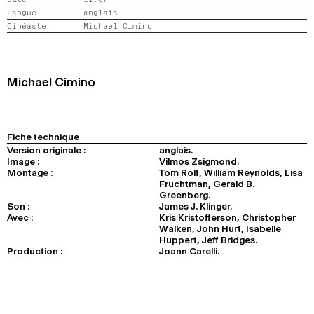
2024
2022
2020
2018
Langue
anglais
Cinéaste
Michael Cimino
RECHERCHE
Michael Cimino
Fiche technique
Version originale :
anglais.
Image :
Vilmos Zsigmond.
Montage :
Tom Rolf, William Reynolds, Lisa
Fruchtman, Gerald B.
Greenberg.
Son :
James J. Klinger.
Avec :
Kris Kristofferson, Christopher
Walken, John Hurt, Isabelle
Huppert, Jeff Bridges.
Production :
Joann Carelli.