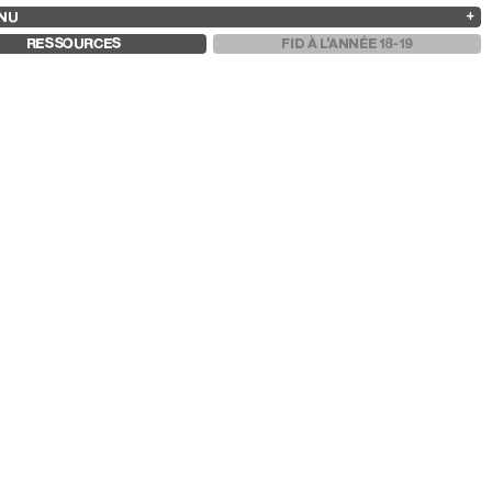
NU
ARCHIVES
RECHERCHE
 13
2025
2023
2021
2019
RESSOURCES
FID À L'ANNÉE 18-19
2024
2022
2020
2018