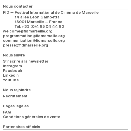
2024
2022
2020
2018
Nous contacter
FID — Festival International de Cinéma de Marseille
14 allée Léon Gambetta
RECHERCHE
13001 Marseille — France
Tél
:
+33 (0)4 95 04 44 90
welcome@fidmarseille.org
programmation@fidmarseille.org
communication@fidmarseille.org
presse@fidmarseille.org
Nous suivre
S’inscrire à la newsletter
Instagram
Facebook
Linkedin
Youtube
Nous rejoindre
Recrutement
Pages légales
FAQ
Conditions générales de vente
Partenaires officiels