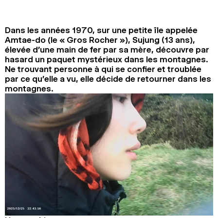
2024
2022
2020
2018
Dans les années 1970, sur une petite île appelée
RECHERCHE
Amtae-do (le « Gros Rocher »), Sujung (13 ans),
élevée d’une main de fer par sa mère, découvre par
hasard un paquet mystérieux dans les montagnes.
Ne trouvant personne à qui se confier et troublée
par ce qu’elle a vu, elle décide de retourner dans les
montagnes.