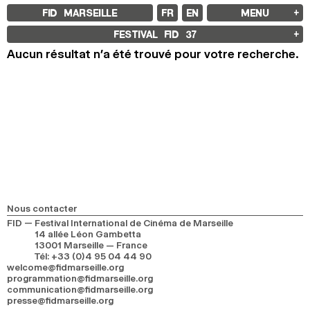
FID MARSEILLE
FR
EN
MENU
FID MARSEILLE
FESTIVAL FID
37
À PROPOS
Aucun résultat n’a été trouvé pour votre recherche.
LE FID À L’ANNÉE
ÉDUCATION À L’IMAGE
À L’INTERNATIONAL
LIVRES ET REVUES
LES ENGAGEMENTS
PARTENAIRES FID 37
FESTIVAL FID 37
PALMARÈS
PROGRAMMATION
RÉTROSPECTIVE
FOCUS
JURY ET PRIX
PROS ET PRESSE
Nous contacter
TARIFS
FID — Festival International de Cinéma de Marseille
CALENDRIER
14 allée Léon Gambetta
13001 Marseille — France
FID LAB 18
Tél
:
+33 (0)4 95 04 44 90
FID CAMPUS 13
welcome@fidmarseille.org
programmation@fidmarseille.org
communication@fidmarseille.org
ARCHIVES
presse@fidmarseille.org
2025
2023
2021
2019