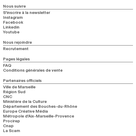
2024
2022
2020
2018
Nous suivre
S’inscrire à la newsletter
Instagram
RECHERCHE
Facebook
Linkedin
Youtube
Nous rejoindre
Recrutement
Pages légales
FAQ
Conditions générales de vente
Partenaires officiels
Ville de Marseille
Région Sud
CNC
Ministère de la Culture
Département des Bouches-du-Rhône
Europe Créative Média
Métropole d’Aix-Marseille-Provence
Procirep
Cnap
La Scam